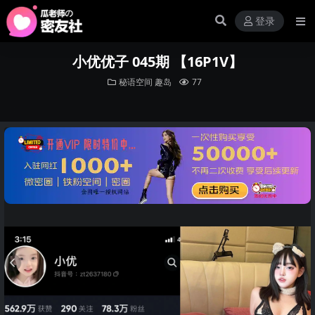
登录
小优优子 045期 【16P1V】
秘语空间
趣岛
77