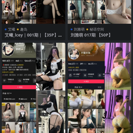
艾曦
趣岛
刘雅萌
秘语空间
艾曦_lcey｜001期｜【35P】｜
刘雅萌 017期 【50P】
性感魅力