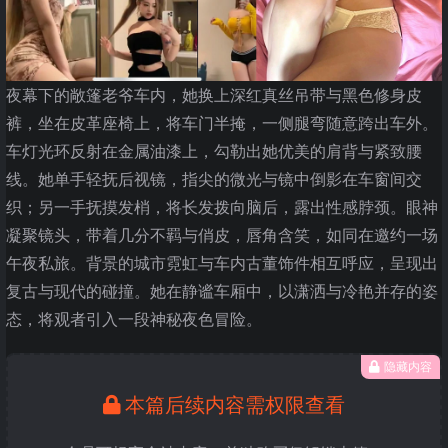
夜幕下的敞篷老爷车内，她换上深红真丝吊带与黑色修身皮
裤，坐在皮革座椅上，将车门半掩，一侧腿弯随意跨出车外。
车灯光环反射在金属油漆上，勾勒出她优美的肩背与紧致腰
线。她单手轻抚后视镜，指尖的微光与镜中倒影在车窗间交
织；另一手抚摸发梢，将长发拨向脑后，露出性感脖颈。眼神
凝聚镜头，带着几分不羁与俏皮，唇角含笑，如同在邀约一场
午夜私旅。背景的城市霓虹与车内古董饰件相互呼应，呈现出
复古与现代的碰撞。她在静谧车厢中，以潇洒与冷艳并存的姿
态，将观者引入一段神秘夜色冒险。
隐藏内容
本篇后续内容需权限查看