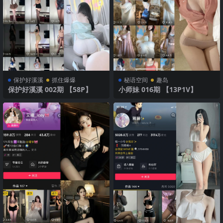
保护好溪溪
抓住爆爆
秘语空间
趣岛
保护好溪溪 002期 【58P】
小师妹 016期 【13P1V】