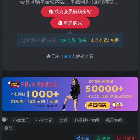
会员可畅享全站内容，单独购买仅解锁本篇。
成为会员解锁全站
单篇购买
普通用户:
28元
VIP会员:
免费
永久会员:
免费
已有
1668
人解锁查看
小优优子
小粉世界
岛遇
抖音铁粉空间
秘语空间
趣岛
分享
收藏
点赞(
0
)