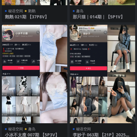
秘语空间
鹅鹅
趣岛
鹅鹅 021期 【37P8V】
那只猫｜014期｜【5P1V】
秘语空间
趣岛
秘语空间
小冰不太瘦 007期 【5P3V】
李妙子 063期 【21P】2025年