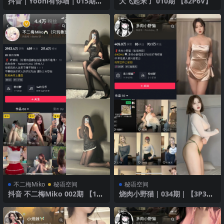
抖音｜Yooni有你喵｜015期｜
大飞起来了 010期 【82P6V】
【15P】｜性感透视装
不二梅Miko
秘语空间
秘语空间
抖音 不二梅Miko 002期 【16
烧肉小野猫｜034期｜【3P3
P】 诱惑黑丝与短裙
V】