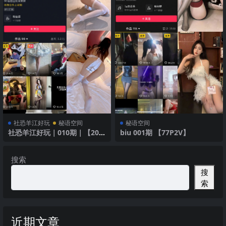
社恐羊江好玩
秘语空间
秘语空间
社恐羊江好玩｜010期｜【20
biu 001期 【77P2V】
P】
搜索
搜
索
近期文章