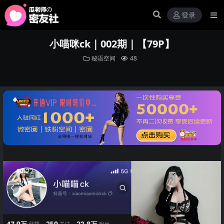
登录
小喵咪ck｜002期｜【79P】
秘语空间
48