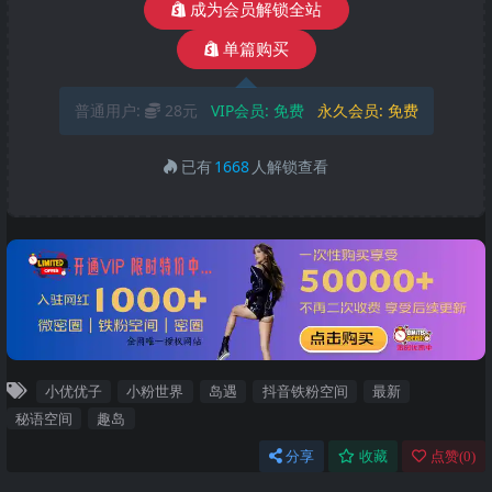
成为会员解锁全站
单篇购买
普通用户:
28元
VIP会员:
免费
永久会员:
免费
已有
1668
人解锁查看
小优优子
小粉世界
岛遇
抖音铁粉空间
最新
秘语空间
趣岛
分享
收藏
点赞(
0
)