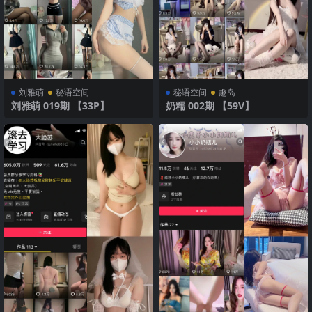
刘雅萌
秘语空间
秘语空间
趣岛
刘雅萌 019期 【33P】
奶糯 002期 【59V】