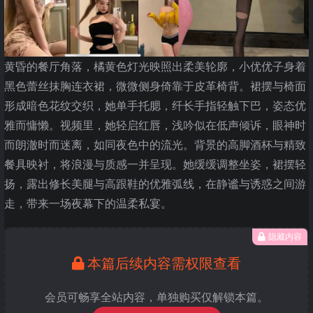
黄昏的餐厅角落，橘黄色灯光映照出柔美轮廓，小优优子身着
黑色蕾丝抹胸连衣裙，微微侧身倚靠于皮革椅背。裙摆与椅面
形成暗色花纹交织，她单手托腮，纤长手指轻触下巴，姿态优
雅而慵懒。视频里，她轻启红唇，浅吟似在低声倾诉，眼神时
而朗澈时而迷离，如同夜色中的流光。背景的高脚酒杯与精致
餐具映衬，将浪漫与质感一并呈现。她缓缓调整坐姿，裙摆轻
扬，露出修长美腿与高跟鞋的优雅弧线，在静谧与诱惑之间游
走，带来一场夜幕下的温柔私宴。
隐藏内容
本篇后续内容需权限查看
会员可畅享全站内容，单独购买仅解锁本篇。