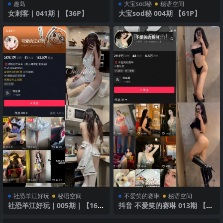
趣岛
大宝sod秘
秘语空间
女刺客｜041期｜【36P】
大宝sod秘 004期 【61P】
社恐羊江好玩
秘语空间
不爱笑的赛琳
秘语空间
社恐羊江好玩｜005期｜【16
抖音 不爱笑的赛琳 013期 【20
P】
P5V】 极简黑色裁剪风