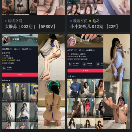
秘语空间
秘语空间
趣岛
大脸苏｜002期｜【5P30V】
小小奶瓶儿 012期 【22P】