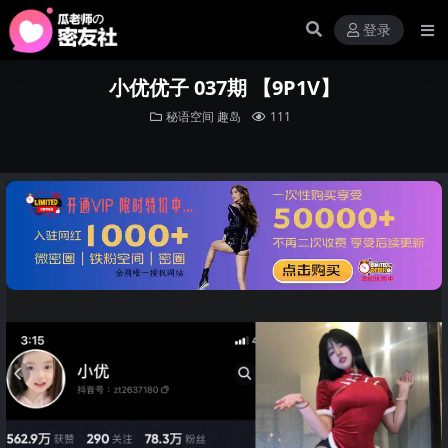
登录
小优优子 037期 【9P1V】
秘语空间
趣岛
111