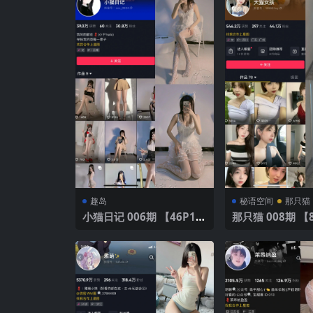
趣岛
秘语空间
那只猫
小猫日记 006期 【46P1
那只猫 008期 【
V】