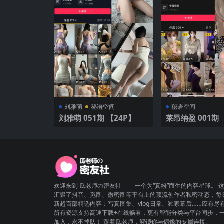
刘雅萌
秘语空间
秘语空间
刘雅萌 051期 【24P】
莱昂纳盈 001期 【9P39
V】
欢迎来到 瓜老师の密友社 ——一个为“真粉”而生的内容星球。 
汇聚了抖音、觅圈、微密圈等平台上的顶流创作者私密动态，每
新超百部精选内容：写真图集、vlog日常、独家幕后……应有尽
所有资源支持高速下载+在线畅看，更有智能分类与平台同步，
加入，永不掉队！ 跟着瓜老师，解锁你与偶像的专属连接。