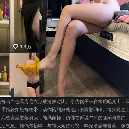
短裤与白色露肩毛衣形成清爽对比。小优优子坐在木质吧凳上，
；手指轻扣短裤腰带，动作恰到好处地点缀慵懒韵味。镜头随之
。几缕发丝散落肩头，随风微扬，仿佛在诉说午后的慵懒与自由
生活气息。她偶尔抬眸，与镜头短暂对视，眸光清澈却含蓄，像