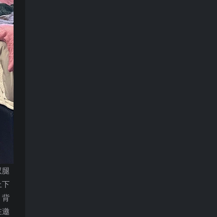
双腿
上下
。背
在邀