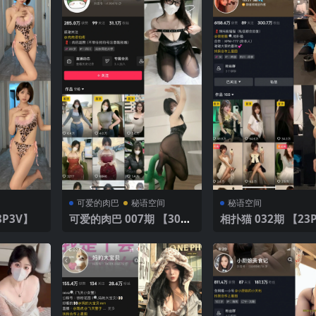
可爱的肉巴
秘语空间
秘语空间
8P3V】
可爱的肉巴 007期 【30P5
相扑猫 032期 【23P】 20
V】
25年最新版