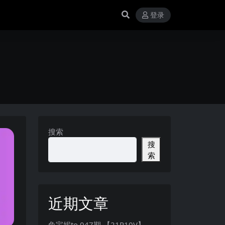
登录
搜索
搜
索
近期文章
兔宝妮to 047期 【21P10V】