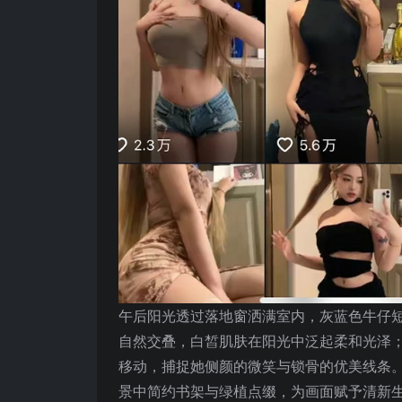
午后阳光透过落地窗洒满室内，灰蓝色牛仔
自然交叠，白皙肌肤在阳光中泛起柔和光泽
移动，捕捉她侧颜的微笑与锁骨的优美线条
景中简约书架与绿植点缀，为画面赋予清新