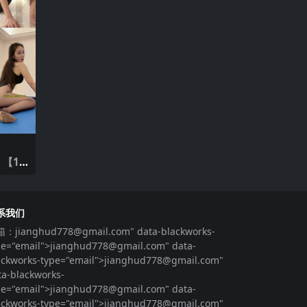
 【12
系我们
箱：
jianghud778@gmail.com
" data-blackworks-
pe="email">
jianghud778@gmail.com
" data-
ackworks-type="email">
jianghud778@gmail.com
"
ta-blackworks-
pe="email">
jianghud778@gmail.com
" data-
ackworks-type="email">
jianghud778@gmail.com
"