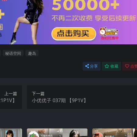
秘语空间
趣岛
分享
收藏
点赞
上一篇
下一篇
1P1V】
小优优子 037期 【9P1V】