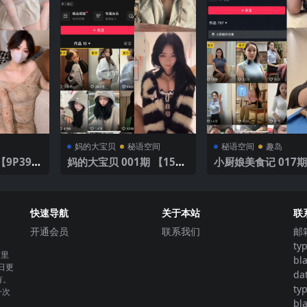
妈的大宝贝
秘语空间
秘语空间
趣岛
妈的大宝贝 001期 【15P1
小厨娘美食记 017期
1V】
P】
快速导航
关于本站
联
开通会员
联系我们
邮
ty
这里
bl
日更
da
有。
ty
一次
bl