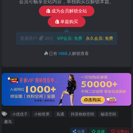
会员可畅享全站内容，单独购买仅解锁本篇。
成为会员解锁全站
单篇购买
普通用户:
28元
VIP会员:
免费
永久会员:
免费
已有
1668
人解锁查看
小优优子
小粉世界
岛遇
抖音铁粉空间
秘语空间
趣岛
分享
收藏
点赞(
0
)