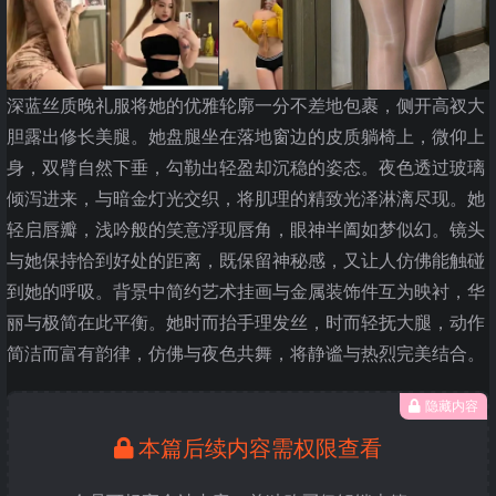
深蓝丝质晚礼服将她的优雅轮廓一分不差地包裹，侧开高衩大
胆露出修长美腿。她盘腿坐在落地窗边的皮质躺椅上，微仰上
身，双臂自然下垂，勾勒出轻盈却沉稳的姿态。夜色透过玻璃
倾泻进来，与暗金灯光交织，将肌理的精致光泽淋漓尽现。她
轻启唇瓣，浅吟般的笑意浮现唇角，眼神半阖如梦似幻。镜头
与她保持恰到好处的距离，既保留神秘感，又让人仿佛能触碰
到她的呼吸。背景中简约艺术挂画与金属装饰件互为映衬，华
丽与极简在此平衡。她时而抬手理发丝，时而轻抚大腿，动作
简洁而富有韵律，仿佛与夜色共舞，将静谧与热烈完美结合。
隐藏内容
本篇后续内容需权限查看