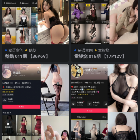
秘语空间
鹅鹅
秘语空间
童锣烧
鹅鹅 011期 【36P6V】
童锣烧 016期 【17P12V】