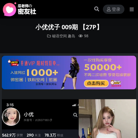
登录
小优优子 009期 【27P】
秘语空间
趣岛
98