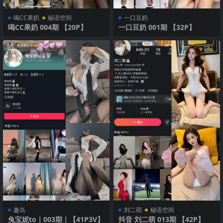
喝CC果奶
秘语空间
一口豆奶
喝CC果奶 004期 【20P】
一口豆奶 001期 【32P】
趣岛
刘二萌
秘语空间
兔宝妮to｜003期｜【41P3V】
抖音 刘二萌 013期 【42P】