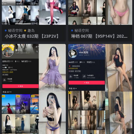
秘语空间
趣岛
秘语空间
小冰不太瘦 032期 【23P2V】
琳铛 067期 【95P14V】2025
年最新版