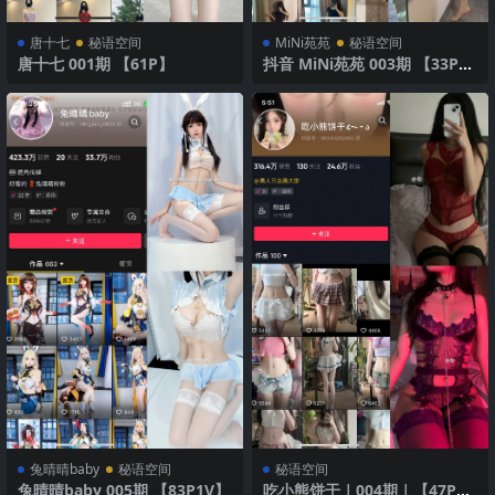
唐十七
秘语空间
MiNi苑苑
秘语空间
唐十七 001期 【61P】
抖音 MiNi苑苑 003期 【33P】
诱人睡衣
兔晴晴baby
秘语空间
秘语空间
兔晴晴baby 005期 【83P1V】
吃小熊饼干｜004期｜【47P4