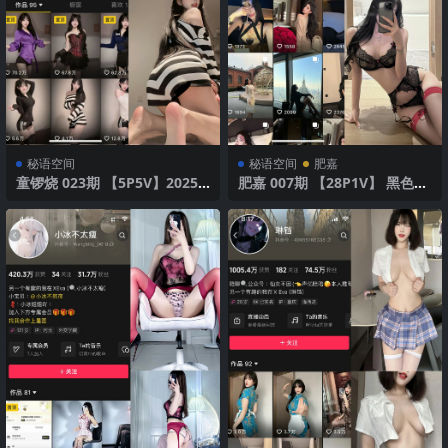
秘语空间
秘语空间
肥嘉
童锣烧 023期 【5P5V】2025
肥嘉 007期 【28P1V】 黑色内
年最新版
衣红丝袜