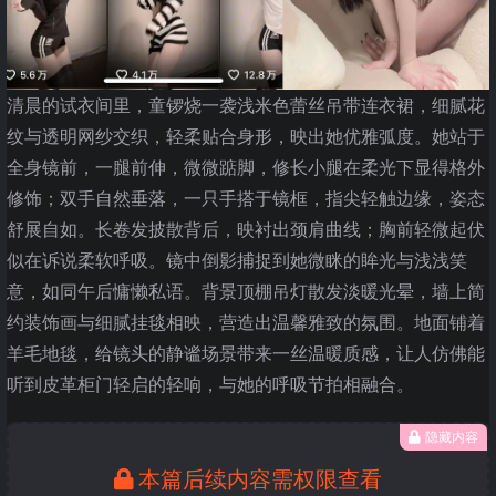
清晨的试衣间里，童锣烧一袭浅米色蕾丝吊带连衣裙，细腻花
纹与透明网纱交织，轻柔贴合身形，映出她优雅弧度。她站于
全身镜前，一腿前伸，微微踮脚，修长小腿在柔光下显得格外
修饰；双手自然垂落，一只手搭于镜框，指尖轻触边缘，姿态
舒展自如。长卷发披散背后，映衬出颈肩曲线；胸前轻微起伏
似在诉说柔软呼吸。镜中倒影捕捉到她微眯的眸光与浅浅笑
意，如同午后慵懒私语。背景顶棚吊灯散发淡暖光晕，墙上简
约装饰画与细腻挂毯相映，营造出温馨雅致的氛围。地面铺着
羊毛地毯，给镜头的静谧场景带来一丝温暖质感，让人仿佛能
听到皮革柜门轻启的轻响，与她的呼吸节拍相融合。
隐藏内容
本篇后续内容需权限查看