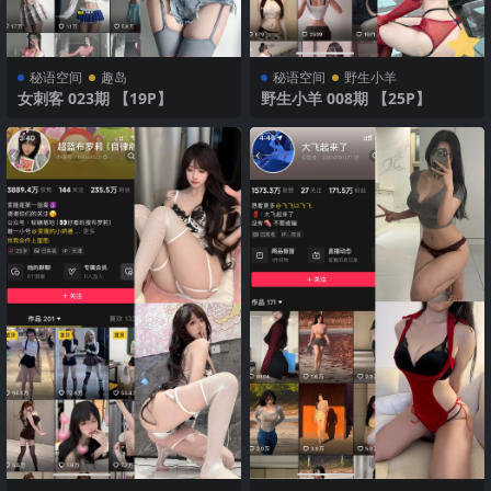
秘语空间
趣岛
秘语空间
野生小羊
女刺客 023期 【19P】
野生小羊 008期 【25P】