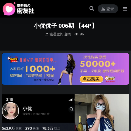
登录
小优优子 006期 【44P】
秘语空间
趣岛
96