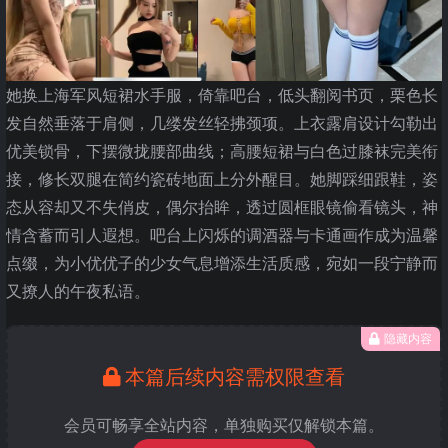
她换上海军风短裙水手服，倚靠吧台，低头翻阅书页，栗色长
发自然垂落于肩侧，几缕发丝轻拂颈项。上衣露肩设计勾勒出
优美锁骨，下摆微拢腰部曲线；高腰短裙与白色过膝袜完美衔
接，修长双腿在简约瓷砖地面上分外醒目。她脚踩细跟鞋，姿
态从容却又不失俏皮，偶尔抬眸，透过圆框眼镜偷看镜头，神
情含蓄而引人遐想。吧台上闪烁的调酒器与卡通画作成为温馨
点缀，为小优优子的少女气息增添生活质感，宛如一段宁静而
又撩人的午夜私语。
隐藏内容
本篇后续内容需权限查看
会员可畅享全站内容，单独购买仅解锁本篇。