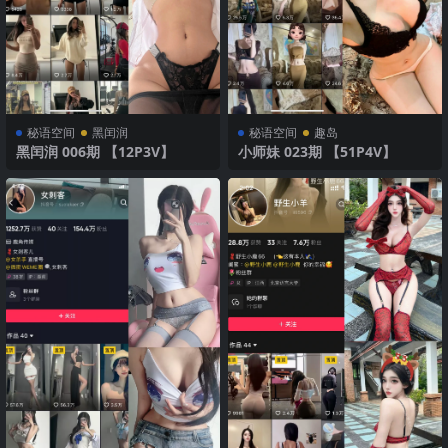
秘语空间
黑闰润
秘语空间
趣岛
黑闰润 006期 【12P3V】
小师妹 023期 【51P4V】