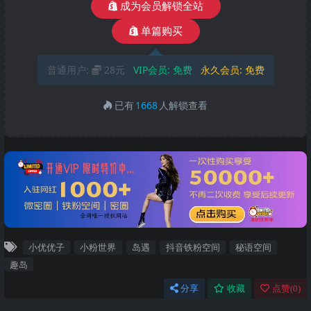
成为会员解锁全站
单篇购买
普通用户:
28元
VIP会员:
免费
永久会员:
免费
已有
1668
人解锁查看
小优优子
小粉世界
岛遇
抖音铁粉空间
秘语空间
趣岛
分享
收藏
点赞(
0
)