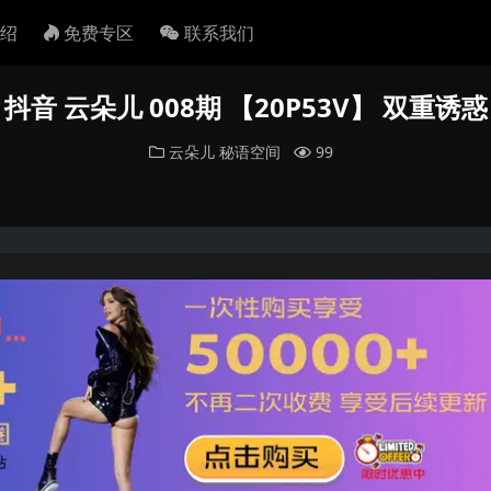
绍
免费专区
联系我们
抖音 云朵儿 008期 【20P53V】 双重诱惑
云朵儿
秘语空间
99