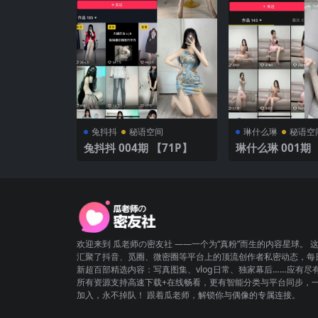
兔抖抖
秘语空间
琳什么琳
秘语空
兔抖抖 004期 【71P】
琳什么琳 001期 【36P7
V】
欢迎来到 瓜老师の密友社 ——一个为“真粉”而生的内容星球。 
汇聚了抖音、觅圈、微密圈等平台上的顶流创作者私密动态，每
新超百部精选内容：写真图集、vlog日常、独家幕后……应有尽
所有资源支持高速下载+在线畅看，更有智能分类与平台同步，
加入，永不掉队！ 跟着瓜老师，解锁你与偶像的专属连接。