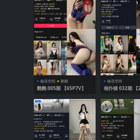
秘语空间
鹅鹅
秘语空间
鹅鹅 005期 【65P7V】
相扑猫 032期 【23P】 20
25年最新版