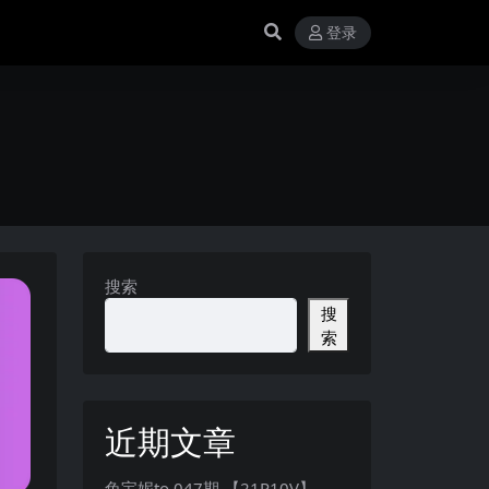
登录
搜索
搜
索
近期文章
兔宝妮to 047期 【21P10V】