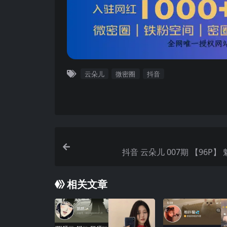
云朵儿
微密圈
抖音
抖音 云朵儿 007期 【96P】
相关文章