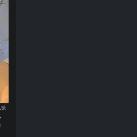
视觉
诱
自