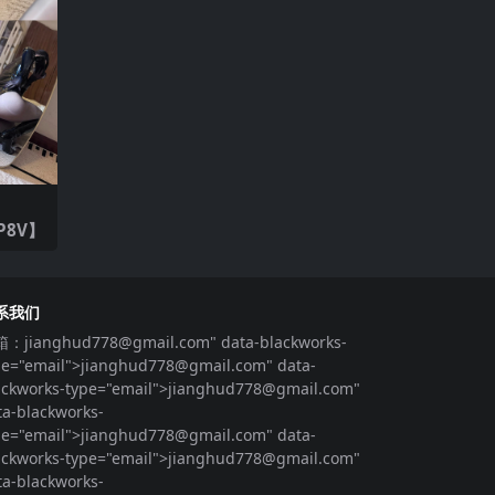
19P8V】
系我们
箱：
jianghud778@gmail.com
" data-blackworks-
pe="email">
jianghud778@gmail.com
" data-
ackworks-type="email">
jianghud778@gmail.com
"
ta-blackworks-
pe="email">
jianghud778@gmail.com
" data-
ackworks-type="email">
jianghud778@gmail.com
"
ta-blackworks-