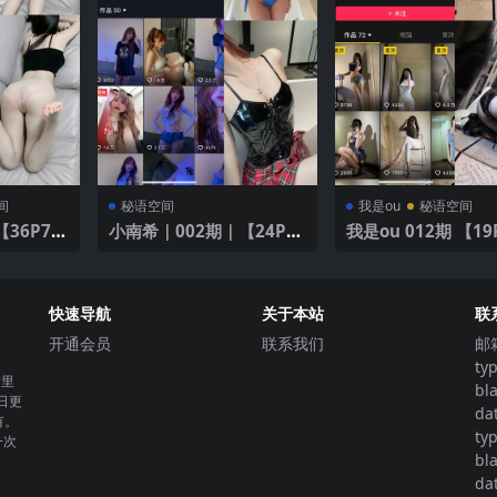
间
秘语空间
我是ou
秘语空间
小南希｜002期｜【24P2
我是ou 012期 【
V】
快速导航
关于本站
联
开通会员
联系我们
邮
ty
这里
bl
日更
da
有。
ty
一次
bl
da