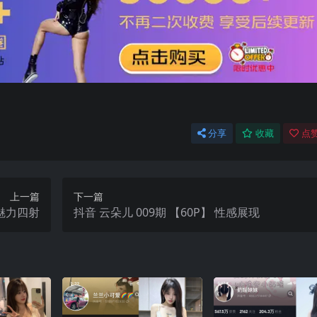
分享
收藏
点赞
上一篇
下一篇
 魅力四射
抖音 云朵儿 009期 【60P】 性感展现