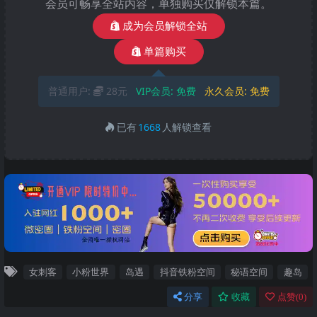
会员可畅享全站内容，单独购买仅解锁本篇。
成为会员解锁全站
单篇购买
普通用户:
28元
VIP会员:
免费
永久会员:
免费
已有
1668
人解锁查看
女刺客
小粉世界
岛遇
抖音铁粉空间
秘语空间
趣岛
分享
收藏
点赞(
0
)