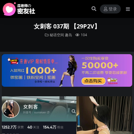
登录
女刺客 037期 【29P2V】
秘语空间
趣岛
104