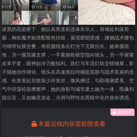
凌晨的高架桥下，她以灰黑迷彩连体衣示人，肩颈处利落剪
裁，胸前魔术贴搭配银色拉链，展现硬朗质感；腰侧战术腰包
与绑带短裤交叠，将双腿线条在灯光下无限拉长。她单腿跪
地，另一腿屈膝支撑，一手紧握枪模型指向镜头，另一手握紧
皮革手套，眼神如冷刃般锐利。路灯与车流灯轨交错铺展，影
子随她动作律动，镜头在高速推拉间捕捉肌肤与战术装束的质
感。长发束起后散落少许发丝，微风拂过，勾勒颈侧柔美。空
气中回荡轮胎摩擦声，她的身影与城市废土融为一体，既像利
箭出弦，又如幽灵游走，冷冽与野性在黑暗中化作致命诱惑。
隐藏内容
本篇后续内容需权限查看