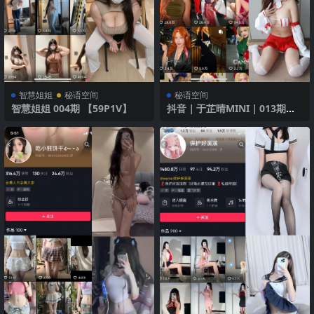
智慧姐姐
秘语空间
秘语空间
智慧姐姐 004期 【59P1V】
抖音｜于芷晴MINI｜013期｜
【103P9V】｜黑裙风情