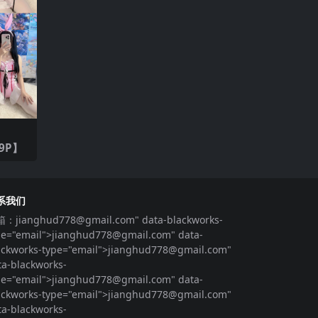
【39P】
系我们
箱：
jianghud778@gmail.com
" data-blackworks-
pe="email">
jianghud778@gmail.com
" data-
ackworks-type="email">
jianghud778@gmail.com
"
ta-blackworks-
pe="email">
jianghud778@gmail.com
" data-
ackworks-type="email">
jianghud778@gmail.com
"
ta-blackworks-