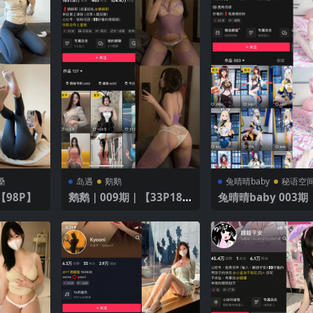
桑
岛遇
鹅鹅
兔晴晴baby
秘语空
6期 【98P】
鹅鹅｜009期｜【33P18
兔晴晴baby 003期 
V】
6V】