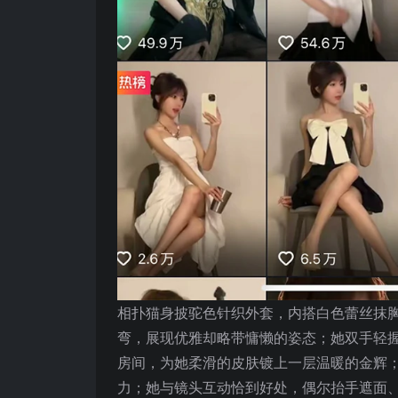
相扑猫身披驼色针织外套，内搭白色蕾丝抹
弯，展现优雅却略带慵懒的姿态；她双手轻
房间，为她柔滑的皮肤镀上一层温暖的金辉
力；她与镜头互动恰到好处，偶尔抬手遮面