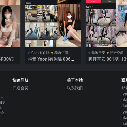
Yooni有你喵
秘语空间
睡睡平安
秘语空间
5P30V】
抖音 Yooni有你喵 006期
睡睡平安 001期 
【78P3V】 清新制服
快速导航
关于本站
联
开通会员
联系我们
邮
ty
这里
bl
日更
da
有。
ty
一次
bl
da