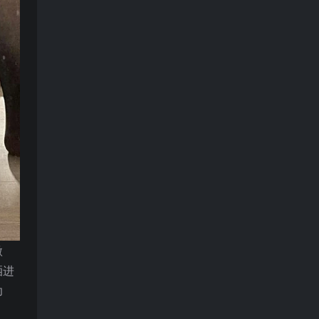
微
洒进
功