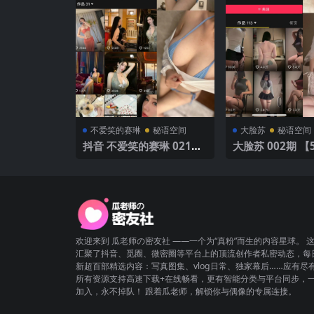
不爱笑的赛琳
秘语空间
大脸苏
秘语空间
抖音 不爱笑的赛琳 021期
大脸苏 002期 【
【32P】 高级黑白
欢迎来到 瓜老师の密友社 ——一个为“真粉”而生的内容星球。 
汇聚了抖音、觅圈、微密圈等平台上的顶流创作者私密动态，每
新超百部精选内容：写真图集、vlog日常、独家幕后……应有尽
所有资源支持高速下载+在线畅看，更有智能分类与平台同步，
加入，永不掉队！ 跟着瓜老师，解锁你与偶像的专属连接。