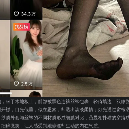
胸，坐于木地板上，腿部被黑色连裤丝袜包裹，轻倚墙边，双膝
握开襟，目光低垂，似在思索，却透出淡淡柔情；灯光透过窗帘
；纱质外套与丝袜的不同材质形成细腻对比，凸显相扑猫的穿搭
、细碎微笑，让人感受到她静谧却生动的内在气质。