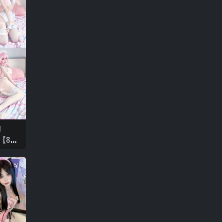
间
【81P