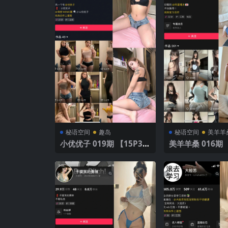
秘语空间
趣岛
秘语空间
美羊羊
小优优子 019期 【15P3
美羊羊桑 01
V】