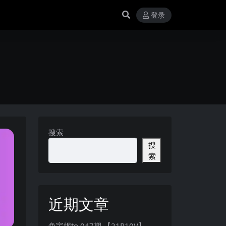
登录
搜索
搜
索
近期文章
兔宝妮to 047期 【21P10V】