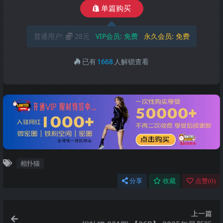
单篇购买
普通用户:
28元
VIP会员:
免费
永久会员:
免费
已有
1668
人解锁查看
相扑猫
分享
收藏
点赞(
0
)
上一篇