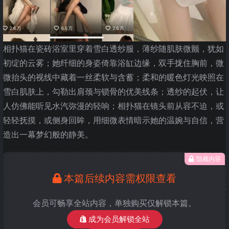
相扑猫在瓷砖浴室里穿着雪白透纱服，薄纱随肌肤微颤，犹如
初绽的云雾；她纤细的身姿倚靠浴缸边缘，双手拢住胸前，微
微抬头的视线中藏着一丝柔软与含蓄；柔和的暖色灯光映照在
雪白肌肤上，勾勒出肩颈与锁骨的优美线条；透纱的起伏，让
人仿佛能听见水汽弥漫的轻响；相扑猫在镜头前从容不迫，或
轻轻抚摸，或侧身回眸，用细微表情暗示她的温婉与自信，营
造出一幕梦幻般的静美。
隐藏内容
本篇后续内容需权限查看
会员可畅享全站内容，单独购买仅解锁本篇。
成为会员解锁全站