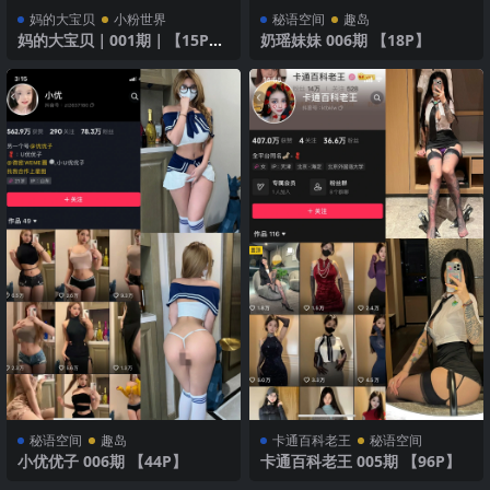
妈的大宝贝
小粉世界
秘语空间
趣岛
妈的大宝贝｜001期｜【15P11
奶瑶妹妹 006期 【18P】
V】
秘语空间
趣岛
卡通百科老王
秘语空间
小优优子 006期 【44P】
卡通百科老王 005期 【96P】