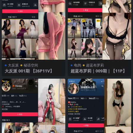
大反派
秘语空间
电鸽
超蓝布罗莉
大反派 001期 【26P11V】
超蓝布罗莉｜009期｜【11P】