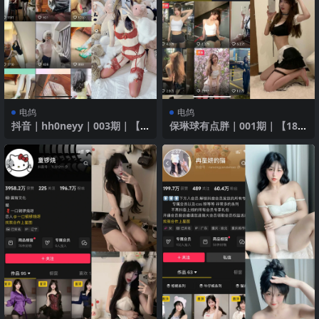
电鸽
电鸽
抖音｜hh0neyy｜003期｜【5
保琳球有点胖｜001期｜【18
3P】｜红色诱惑迷人身姿
P】