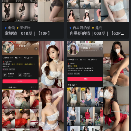
电鸽
童锣烧
冉星妍的猫
趣岛
童锣烧｜018期｜【10P】
冉星妍的猫｜003期｜【62P4
V】