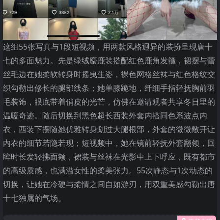
这组55张写真与1段短视频，用两款风格迥异的装扮呈现唐十
七的多面魅力。先是绿绒麋鹿装搭配红色鹿角发箍，裙摆与蕾
丝毛边在她柔软转身时摇曳生姿，裸色网格丝袜与红色格纹交
织勾勒出修长的腿部线条；她单膝跪地，纤细手指轻抚胸前羽
毛装饰，眼底带着俏皮的光芒，仿佛在邀请观者共享冬日里的
温暖奇迹。随后切换到黑色超长西装外套内搭同色系波点内
衣，西装下摆随她优雅转身划过大腿根部，外套的微微敞开让
内衣的细节若隐若现；短视频中，她在镜前轻抚外套翻领，回
眸时长发轻拂面颊，裙装与丝袜在光影中上下呼应，既有都市
的高级质感，也满溢女性的柔美张力。55次静态与1次动态的
切换，让她在冷硬与柔情之间自如游刃，用双重美感勾勒出唐
十七独属的气场。