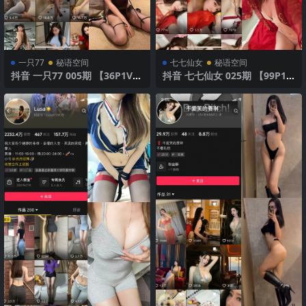
一只77
秘语空间
七七仙女
秘语空间
抖音 一只77 005期 【36P1V】
抖音 七七仙女 025期 【99P1
清新诱惑私照
V】 内衣诱惑