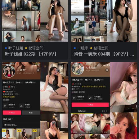
叶子姐姐
秘语空间
一碗米
秘语空间
叶子姐姐 022期 【17P9V】
抖音 一碗米 004期 【9P2V】
性感俏皮风