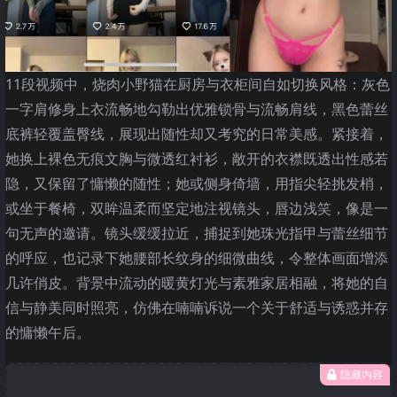
11段视频中，烧肉小野猫在厨房与衣柜间自如切换风格：灰色
一字肩修身上衣流畅地勾勒出优雅锁骨与流畅肩线，黑色蕾丝
底裤轻覆盖臀线，展现出随性却又考究的日常美感。紧接着，
她换上裸色无痕文胸与微透红衬衫，敞开的衣襟既透出性感若
隐，又保留了慵懒的随性；她或侧身倚墙，用指尖轻挑发梢，
或坐于餐椅，双眸温柔而坚定地注视镜头，唇边浅笑，像是一
句无声的邀请。镜头缓缓拉近，捕捉到她珠光指甲与蕾丝细节
的呼应，也记录下她腰部长纹身的细微曲线，令整体画面增添
几许俏皮。背景中流动的暖黄灯光与素雅家居相融，将她的自
信与静美同时照亮，仿佛在喃喃诉说一个关于舒适与诱惑并存
的慵懒午后。
隐藏内容