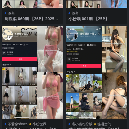
趣岛
趣岛
周温柔 060期 【26P】2025年
小粉哦 001期 【25P】
最新版
不爱穿shoes
小粉世界
喵小猫吃柠檬
秘语空间