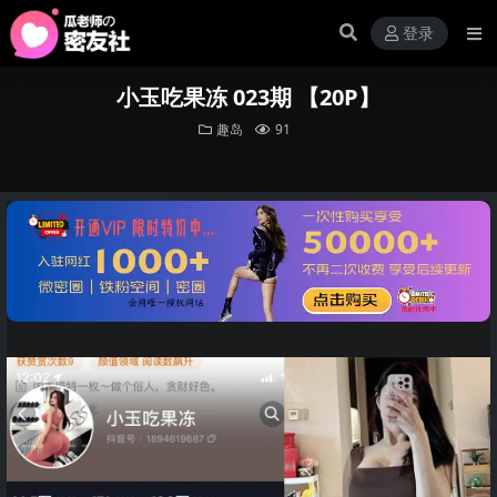
登录
小玉吃果冻 023期 【20P】
趣岛
91