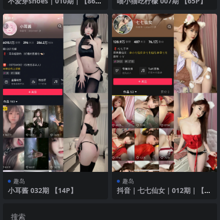
不爱穿shoes｜010期｜【86P
喵小猫吃柠檬 007期 【65P】
1V】
趣岛
趣岛
小耳酱 032期 【14P】
抖音｜七七仙女｜012期｜【21
P3V】红色诱惑
搜索