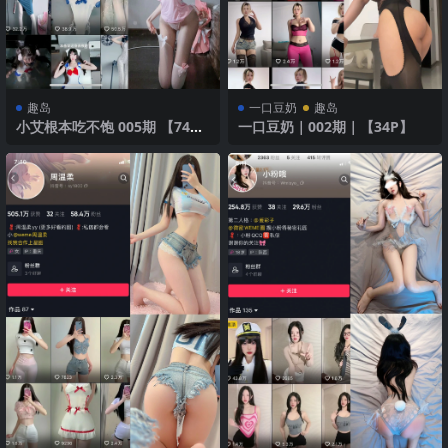
趣岛
一口豆奶
趣岛
小艾根本吃不饱 005期 【74
一口豆奶｜002期｜【34P】
P】