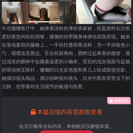
午后慵懒客厅中，她身着淡粉色薄纱居家裙，轻盈面料在沙发
柔软靠垫间轻轻褶皱，腰侧的丝带随身体律动若隐若现。她坐
在落地窗前的藤椅上，一手轻托透明果冻杯，另一手持银色小
勺，缓缓送至唇边。舌尖轻探果肉，唇畔泛起果香的微甜，透
过浅笑的眼眸中似藏着温柔的小确幸。背后的浅灰墙面与盆栽
的翠绿相互映衬，慵懒的日光在地毯和茶几上绘成斑驳光影。
她偶尔低头细品，偶尔抬眸投向镜头，目光中既有享受当下的
沉静，也带着对生活细节的敏感与热爱。
隐藏内容
本篇后续内容需权限查看
会员可畅享全站内容，单独购买仅解锁本篇。