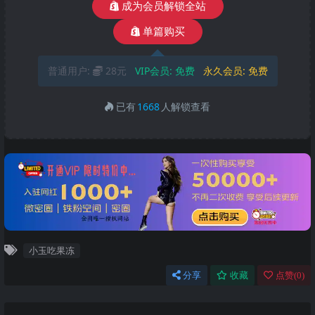
成为会员解锁全站
单篇购买
普通用户:
28元
VIP会员:
免费
永久会员:
免费
已有
1668
人解锁查看
小玉吃果冻
分享
收藏
点赞(
0
)