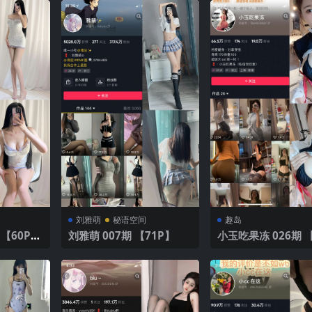
刘雅萌
秘语空间
趣岛
【60P24
刘雅萌 007期 【71P】
小玉吃果冻 026期 【41
P】