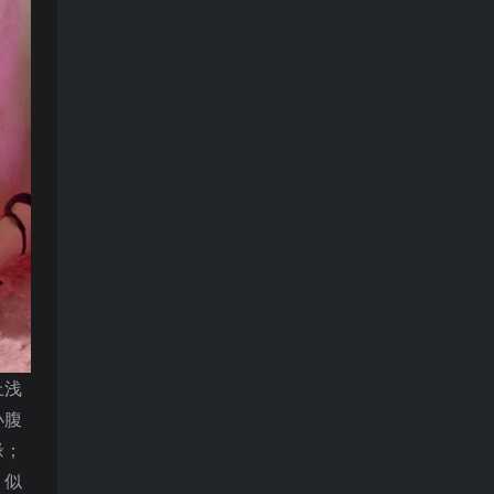
上浅
小腹
缘；
，似