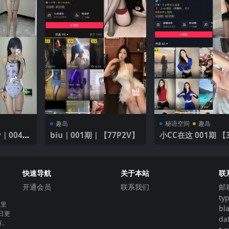
趣岛
秘语空间
趣岛
dy｜004期
biu｜001期｜【77P2V】
小CC在这 001期 【
可爱卡通
快速导航
关于本站
联
开通会员
联系我们
邮
ty
这里
bl
日更
da
有。