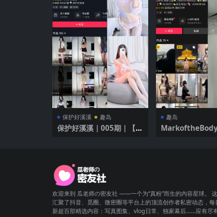
保护好溪溪
趣岛
趣岛
保护好溪溪｜005期｜【3
MarkoftheBo
5P】
｜【21P1V】｜
泳衣
欢迎来到 瓜老师の密友社 ——一个为“真粉”而生的内容星球。 
汇聚了抖音、觅圈、微密圈等平台上的顶流创作者私密动态，每
新超百部精选内容：写真图集、vlog日常、独家幕后……应有尽