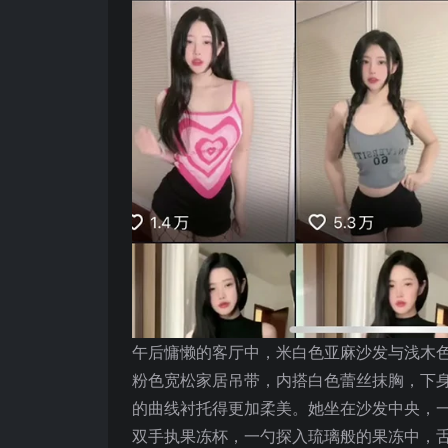
午后慵懒的客厅中，米白色亚麻沙发与浅木
粉色宽松家居吊带，内搭白色蕾丝抹胸，下
的曲线衬托得更加柔美。她坐在沙发中央，
双手执果冻杯，一勺探入琉璃般的果冻中，