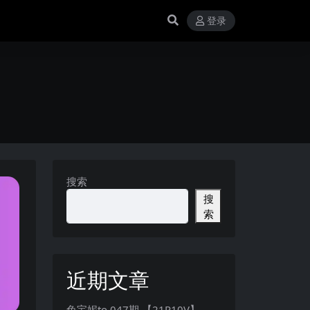
登录
搜索
搜
索
近期文章
兔宝妮to 047期 【21P10V】