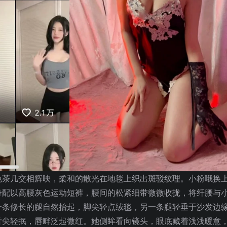
色茶几交相辉映，柔和的散光在地毯上织出斑驳纹理。小粉哦换
身配以高腰灰色运动短裤，腰间的松紧细带微微收拢，将纤腰与
一条修长的腿自然抬起，脚尖轻点绒毯，另一条腿轻垂于沙发边
舌尖轻抿，唇畔泛起微红。她侧眸看向镜头，眼底藏着浅浅暖意