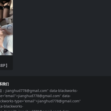
38P】
系我们
箱：
jianghud778@gmail.com
" data-blackworks-
pe="email">
jianghud778@gmail.com
" data-
ackworks-type="email">
jianghud778@gmail.com
"
ta-blackworks-