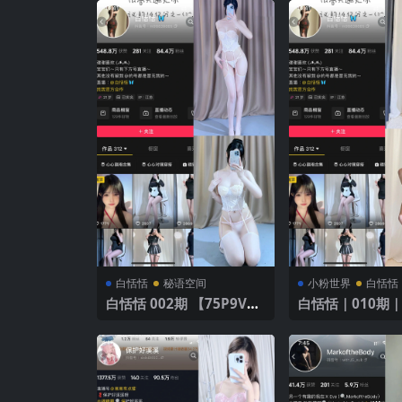
白恬恬
秘语空间
小粉世界
白恬恬
白恬恬 002期 【75P9V】
白恬恬｜010期｜
白色内衣诱惑
V】｜甜美诱惑