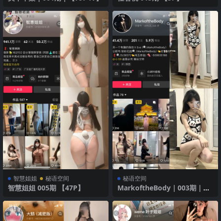
智慧姐姐
秘语空间
秘语空间
智慧姐姐 005期 【47P】
MarkoftheBody｜003期｜
【27P1V】｜熊猫图案泳衣