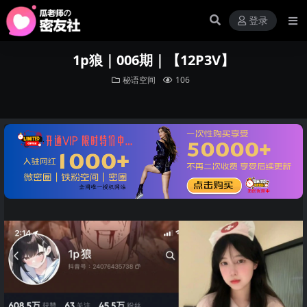
登录
1p狼｜006期｜【12P3V】
秘语空间
106