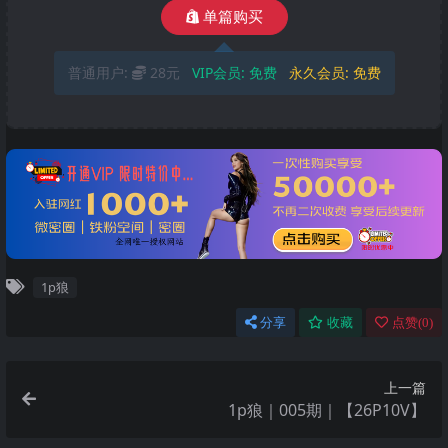
单篇购买
普通用户:
28元
VIP会员:
免费
永久会员:
免费
1p狼
分享
收藏
点赞(
0
)
上一篇
1p狼｜005期｜【26P10V】