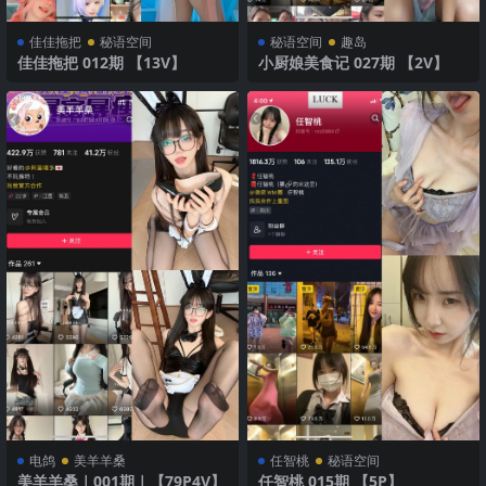
佳佳拖把
秘语空间
秘语空间
趣岛
佳佳拖把 012期 【13V】
小厨娘美食记 027期 【2V】
电鸽
美羊羊桑
任智桃
秘语空间
美羊羊桑｜001期｜【79P4V】
任智桃 015期 【5P】