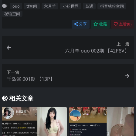
ouo
tf空间
六月羊
小粉世界
岛遇
抖音铁粉空间
秘语空间
分享
收藏
点赞(
0
)
上一篇
六月羊 ouo 002期 【42P8V】
下一篇
千岛酱 001期 【13P】
相关文章