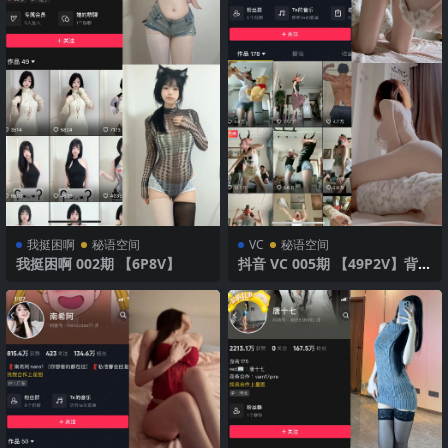
我挺困啊
秘语空间
VC
秘语空间
我挺困啊 002期 【6P8V】
抖音 VC 005期 【49P2V】背心
短裤活力十足