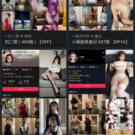
刘二萌
电鸽
秘语空间
趣岛
刘二萌｜005期｜【35P】
小厨娘美食记 037期 【9P1V】