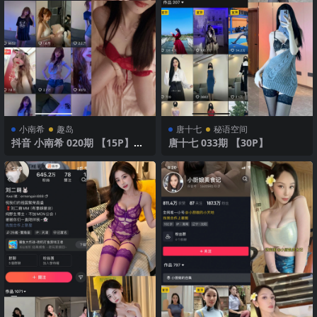
小南希
趣岛
唐十七
秘语空间
抖音 小南希 020期 【15P】最
唐十七 033期 【30P】
新至2025年