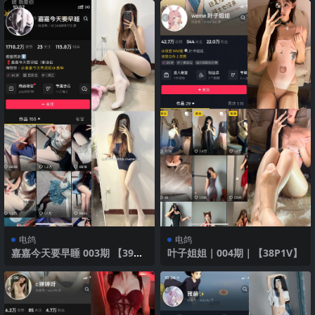
电鸽
电鸽
嘉嘉今天要早睡 003期 【39
叶子姐姐｜004期｜【38P1V】
P】 2025年最新版