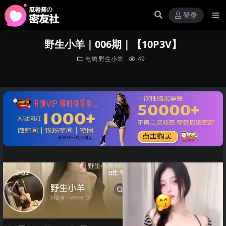
登录
野生小羊｜006期｜【10P3V】
电鸽
野生小羊
49