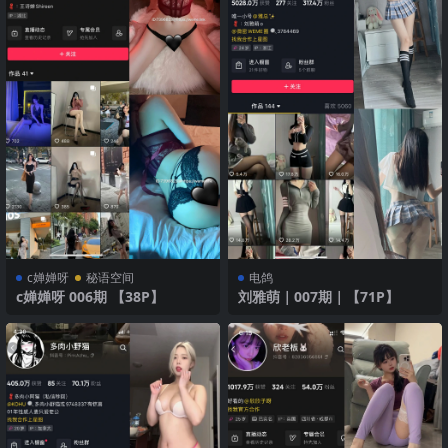
c婵婵呀
秘语空间
电鸽
c婵婵呀 006期 【38P】
刘雅萌｜007期｜【71P】