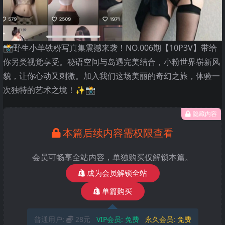
📸野生小羊铁粉写真集震撼来袭！NO.006期【10P3V】带给
你另类视觉享受。秘语空间与岛遇完美结合，小粉世界崭新风
貌，让你心动又刺激。加入我们这场美丽的奇幻之旅，体验一
次独特的艺术之境！✨📸
隐藏内容
本篇后续内容需权限查看
会员可畅享全站内容，单独购买仅解锁本篇。
成为会员解锁全站
单篇购买
普通用户:
28元
VIP会员:
免费
永久会员:
免费