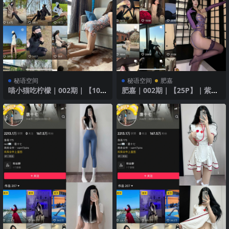
秘语空间
秘语空间
肥嘉
喵小猫吃柠檬｜002期｜【103
肥嘉｜002期｜【25P】｜紫色
P5V】
蕾丝内衣