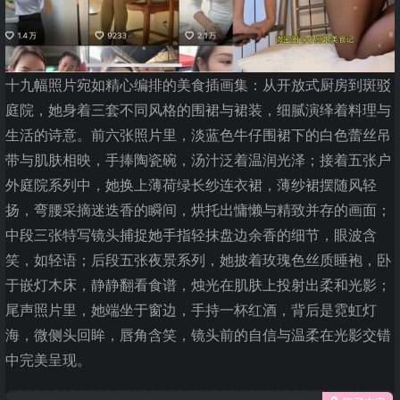
十九幅照片宛如精心编排的美食插画集：从开放式厨房到斑驳
庭院，她身着三套不同风格的围裙与裙装，细腻演绎着料理与
生活的诗意。前六张照片里，淡蓝色牛仔围裙下的白色蕾丝吊
带与肌肤相映，手捧陶瓷碗，汤汁泛着温润光泽；接着五张户
外庭院系列中，她换上薄荷绿长纱连衣裙，薄纱裙摆随风轻
扬，弯腰采摘迷迭香的瞬间，烘托出慵懒与精致并存的画面；
中段三张特写镜头捕捉她手指轻抹盘边余香的细节，眼波含
笑，如轻语；后段五张夜景系列，她披着玫瑰色丝质睡袍，卧
于嵌灯木床，静静翻看食谱，烛光在肌肤上投射出柔和光影；
尾声照片里，她端坐于窗边，手持一杯红酒，背后是霓虹灯
海，微侧头回眸，唇角含笑，镜头前的自信与温柔在光影交错
中完美呈现。