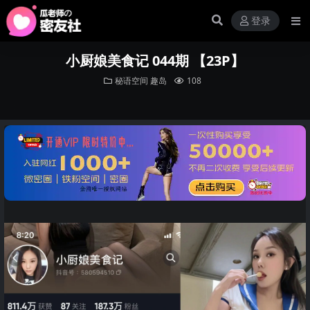
登录
小厨娘美食记 044期 【23P】
秘语空间
趣岛
108