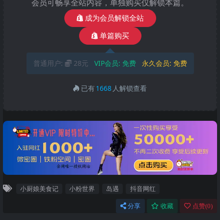
会员可畅享全站内容，单独购买仅解锁本篇。
成为会员解锁全站
单篇购买
普通用户:
28元
VIP会员:
免费
永久会员:
免费
已有
1668
人解锁查看
小厨娘美食记
小粉世界
岛遇
抖音网红
分享
收藏
点赞(
0
)