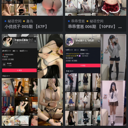
秘语空间
趣岛
乖乖雪崽
秘语空间
小优优子 005期 【67P】
乖乖雪崽 006期 【10P8V】 圣
诞兔女郎