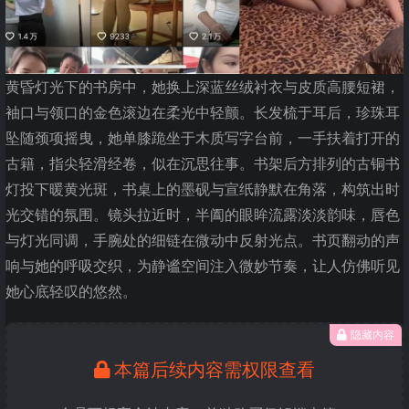
黄昏灯光下的书房中，她换上深蓝丝绒衬衣与皮质高腰短裙，
袖口与领口的金色滚边在柔光中轻颤。长发梳于耳后，珍珠耳
坠随颈项摇曳，她单膝跪坐于木质写字台前，一手扶着打开的
古籍，指尖轻滑经卷，似在沉思往事。书架后方排列的古铜书
灯投下暖黄光斑，书桌上的墨砚与宣纸静默在角落，构筑出时
光交错的氛围。镜头拉近时，半阖的眼眸流露淡淡韵味，唇色
与灯光同调，手腕处的细链在微动中反射光点。书页翻动的声
响与她的呼吸交织，为静谧空间注入微妙节奏，让人仿佛听见
她心底轻叹的悠然。
隐藏内容
本篇后续内容需权限查看