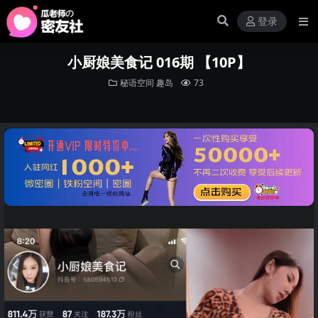
登录
小厨娘美食记 016期 【10P】
秘语空间
趣岛
73