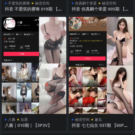
不爱笑的赛琳
秘语空间
你真嗣个笨蛋
秘语空间
抖音 不爱笑的赛琳 019期 【21
抖音 你真嗣个笨蛋 005期 【43
P】 清新少女
P】 甜美诱人时刻
八酱
岛遇
秘语空间
趣岛
八酱｜010期｜【3P3V】
抖音 七七仙女 037期 【60P】
红色火焰