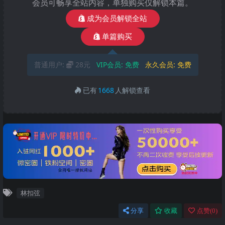
会员可畅享全站内容，单独购买仅解锁本篇。
成为会员解锁全站
单篇购买
普通用户:
28元
VIP会员:
免费
永久会员:
免费
已有
1668
人解锁查看
林扣弦
分享
收藏
点赞(
0
)