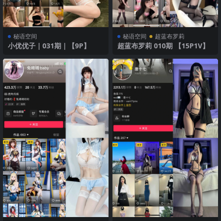
秘语空间
秘语空间
超蓝布罗莉
小优优子｜031期｜【9P】
超蓝布罗莉 010期 【15P1V】