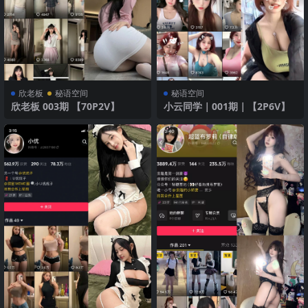
欣老板
秘语空间
秘语空间
欣老板 003期 【70P2V】
小云同学｜001期｜【2P6V】