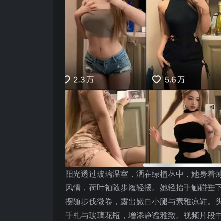
阳光透过玻璃温室，洒在绿植丛中，她身着
风情，荷叶袖随步履轻摆。她轻抬手触碰垂
摆随步伐微卷，露出嫩白小腿与素雅凉鞋。
手札与玻璃花瓶，增添静谧雅致。视频片段