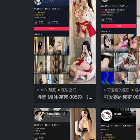
MiNi苑苑
秘语空间
可爱嘉的秘密
秘
抖音 MiNi苑苑 005期 【4
可爱嘉的秘密 009
1P】 热情红色
P】