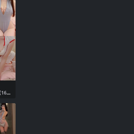
间
16P1