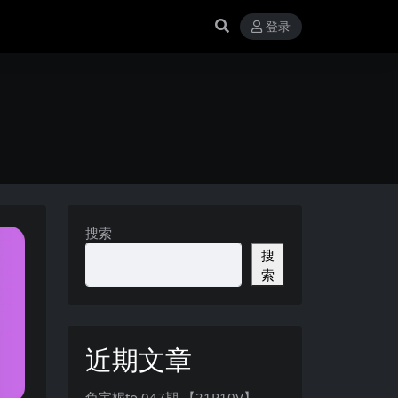
登录
搜索
搜
索
近期文章
兔宝妮to 047期 【21P10V】