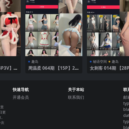
趣岛
秘语空间
趣岛
周温柔 064期 【15P】20
女刺客 014期 【28
25年最新版
快速导航
关于本站
联
开通会员
联系我们
邮
ty
这里
bl
日更
da
有。
ty
一次
bl