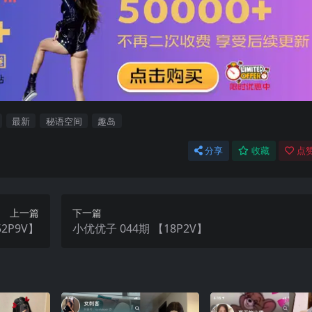
最新
秘语空间
趣岛
分享
收藏
点赞
上一篇
下一篇
2P9V】
小优优子 044期 【18P2V】