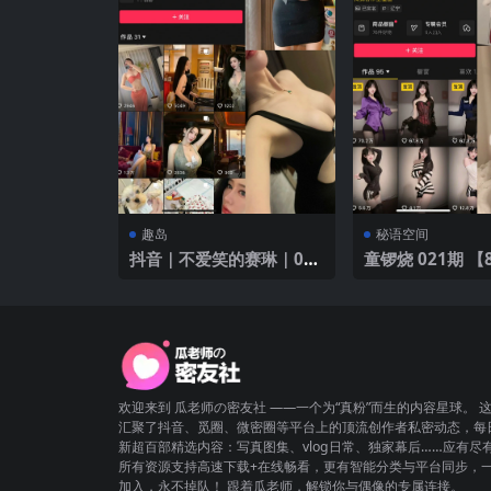
趣岛
秘语空间
抖音｜不爱笑的赛琳｜008
童锣烧 021期 【8P3V】2
期｜【20P1V】｜黑色性
025年最新版
感礼服
欢迎来到 瓜老师の密友社 ——一个为“真粉”而生的内容星球。 
汇聚了抖音、觅圈、微密圈等平台上的顶流创作者私密动态，每
新超百部精选内容：写真图集、vlog日常、独家幕后……应有尽
所有资源支持高速下载+在线畅看，更有智能分类与平台同步，
加入，永不掉队！ 跟着瓜老师，解锁你与偶像的专属连接。