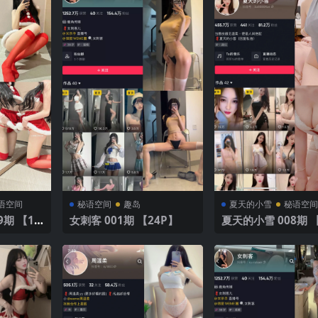
语空间
秘语空间
趣岛
夏天的小雪
秘语空
期 【13
女刺客 001期 【24P】
夏天的小雪 008期 【
V】