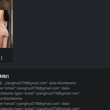
P】
系我们
箱：
jianghud778@gmail.com
" data-blackworks-
pe="email">
jianghud778@gmail.com
" data-
ackworks-type="email">
jianghud778@gmail.com
"
ta-blackworks-
pe="email">
jianghud778@gmail.com
" data-
ackworks-type="email">
jianghud778@gmail.com
"