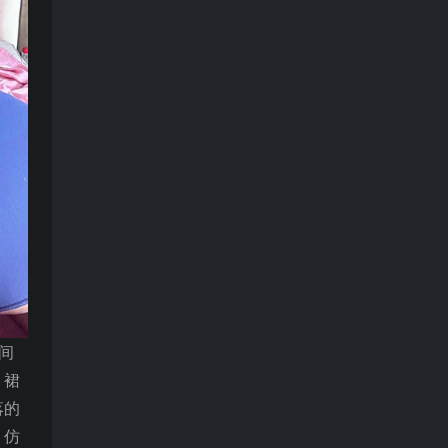
间
。裙
落的
，仿