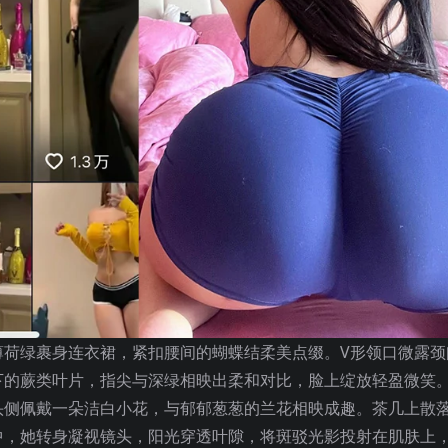
薄荷绿裹身连衣裙，紧扣腰间的蝴蝶结柔美点缀。V形领口微露颈
下的蕨类叶片，指尖与深绿相映出柔和对比，脸上绽放轻盈微笑
头侧佩戴一朵洁白小花，与郁郁葱葱的兰花相映成趣。茶几上散
中，她转身凝视镜头，阳光穿透叶隙，将斑驳光影投射在肌肤上