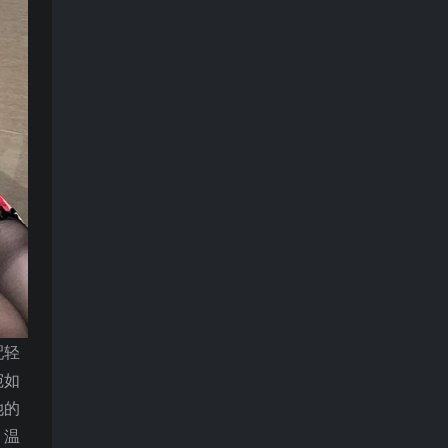
配轻
宛如
她的
。温