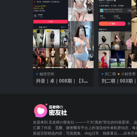
秘语空间
刘二萌
小粉世界
抖音｜卓｜008期｜【3P2
刘二萌｜003期｜
V】｜黑色内衣性感撩人
欢迎来到 瓜老师の密友社 ——一个为“真粉”而生的内容星球。 
汇聚了抖音、觅圈、微密圈等平台上的顶流创作者私密动态，每
新超百部精选内容：写真图集、vlog日常、独家幕后……应有尽