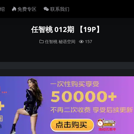
绍
免费专区
联系我们
任智桃 012期 【19P】
任智桃
秘语空间
157