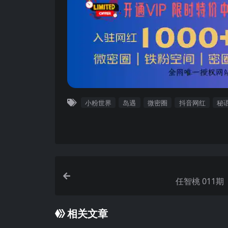
小粉世界
岛遇
微密圈
抖音网红
秘
任智桃 01
相关文章