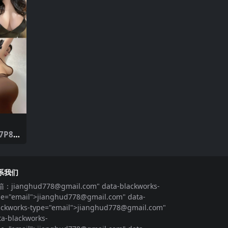
7P8
系我们
箱：
jianghud778@gmail.com
" data-blackworks-
pe="email">
jianghud778@gmail.com
" data-
ackworks-type="email">
jianghud778@gmail.com
"
ta-blackworks-