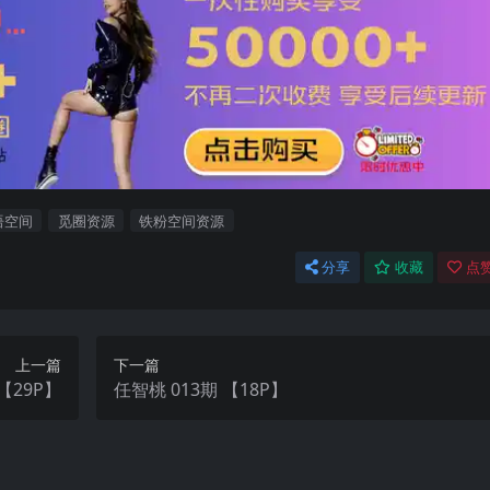
语空间
觅圈资源
铁粉空间资源
分享
收藏
点赞
上一篇
下一篇
1期 【29P】
任智桃 013期 【18P】