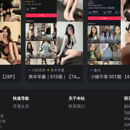
小粉世界
美羊羊桑
趣岛
【28P】
美羊羊桑｜015期｜【74
小猪不笨 001期 【4
P】
V】
快速导航
关于本站
联
开通会员
联系我们
邮
ty
这里
bl
日更
da
有。