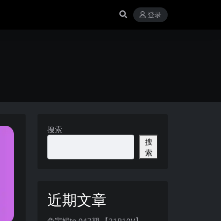
登录
搜索
搜
索
近期文章
兔宝妮to 047期 【21P10V】