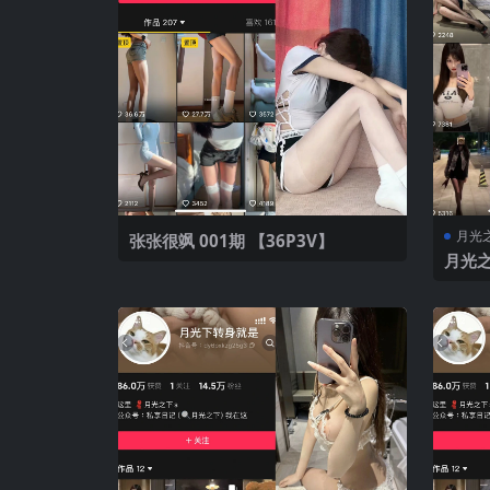
月光
张张很飒 001期 【36P3V】