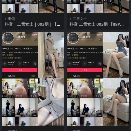
电鸽
二雪女士
抖音｜二雪女士｜003期｜【89
抖音 二雪女士 003期 【89P】
P】｜鎏金秋日私藏
鎏金秋日私藏