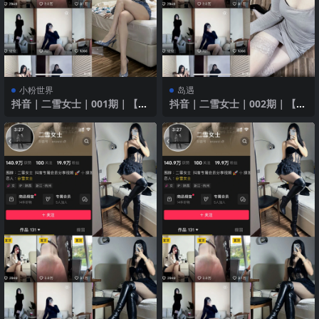
小粉世界
岛遇
抖音｜二雪女士｜001期｜【74
抖音｜二雪女士｜002期｜【95
P】｜晨露白桃初绽季
P】｜霓虹夜莺变奏曲