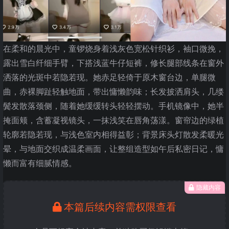
在柔和的晨光中，童锣烧身着浅灰色宽松针织衫，袖口微挽，
露出雪白纤细手臂，下搭浅蓝牛仔短裤，修长腿部线条在窗外
洒落的光斑中若隐若现。她赤足轻倚于原木窗台边，单腿微
曲，赤裸脚趾轻触地面，带出慵懒韵味；长发披洒肩头，几缕
鬓发散落颈侧，随着她缓缓转头轻轻摆动。手机镜像中，她半
掩面颊，含蓄凝视镜头，一抹浅笑在唇角荡漾。窗帘边的绿植
轮廓若隐若现，与浅色室内相得益彰；背景床头灯散发柔暖光
晕，与地面交织成温柔画面，让整组造型如午后私密日记，慵
懒而富有细腻情感。
隐藏内容
本篇后续内容需权限查看