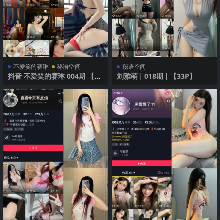
不爱笑的赛琳
秘语空间
秘语空间
抖音 不爱笑的赛琳 004期 【58
刘雅萌｜018期｜【33P】
P5V】 玫瑰暗影轻纱梦