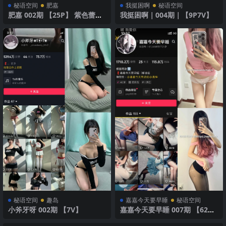
秘语空间
肥嘉
我挺困啊
秘语空间
肥嘉 002期 【25P】 紫色蕾丝
我挺困啊｜004期｜【9P7V】
内衣
秘语空间
趣岛
嘉嘉今天要早睡
秘语空间
小斧牙呀 002期 【7V】
嘉嘉今天要早睡 007期 【62
P】