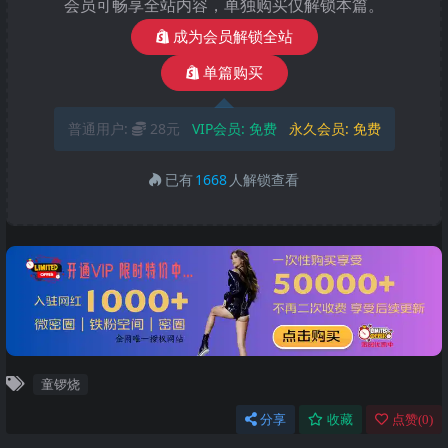
会员可畅享全站内容，单独购买仅解锁本篇。
成为会员解锁全站
单篇购买
普通用户:
28元
VIP会员:
免费
永久会员:
免费
已有
1668
人解锁查看
童锣烧
分享
收藏
点赞(
0
)