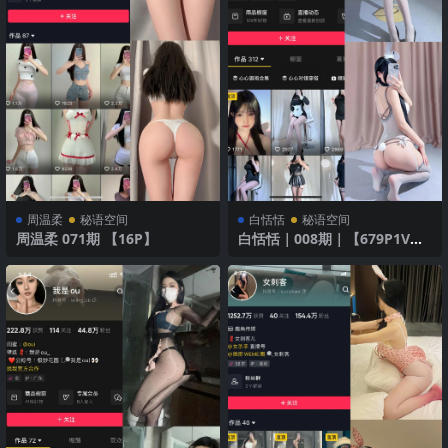
周温柔
秘语空间
白恬恬
秘语空间
周温柔 071期 【16P】
白恬恬｜008期｜【679P1V】
｜灰色诱惑