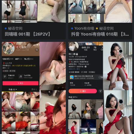
秘语空间
Yooni有你喵
秘语空间
田喵喵 001期 【26P2V】
抖音 Yooni有你喵 010期 【33
P】 俏皮美少女