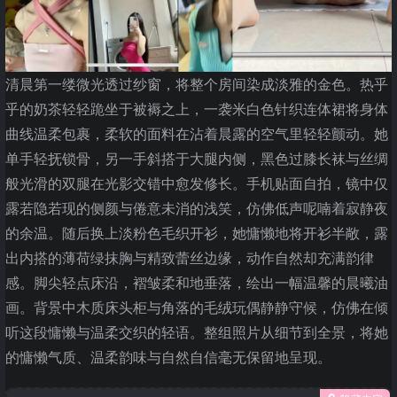
清晨第一缕微光透过纱窗，将整个房间染成淡雅的金色。热乎
乎的奶茶轻轻跪坐于被褥之上，一袭米白色针织连体裙将身体
曲线温柔包裹，柔软的面料在沾着晨露的空气里轻轻颤动。她
单手轻抚锁骨，另一手斜搭于大腿内侧，黑色过膝长袜与丝绸
般光滑的双腿在光影交错中愈发修长。手机贴面自拍，镜中仅
露若隐若现的侧颜与倦意未消的浅笑，仿佛低声呢喃着寂静夜
的余温。随后换上淡粉色毛织开衫，她慵懒地将开衫半敞，露
出内搭的薄荷绿抹胸与精致蕾丝边缘，动作自然却充满韵律
感。脚尖轻点床沿，褶皱柔和地垂落，绘出一幅温馨的晨曦油
画。背景中木质床头柜与角落的毛绒玩偶静静守候，仿佛在倾
听这段慵懒与温柔交织的轻语。整组照片从细节到全景，将她
的慵懒气质、温柔韵味与自然自信毫无保留地呈现。