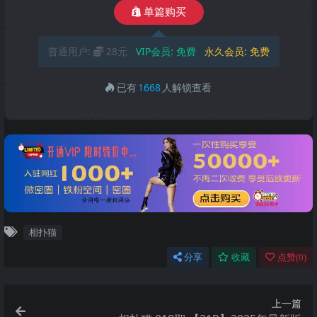
单篇购买
普通用户:
28元
VIP会员:
免费
永久会员:
免费
已有
1668
人解锁查看
相扑猫
分享
收藏
点赞(
0
)
上一篇