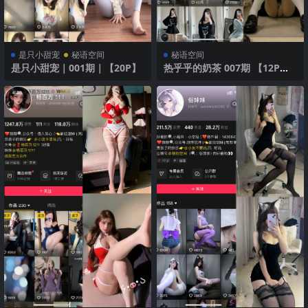
是只小甜宠
秘语空间
秘语空间
是只小甜宠｜001期｜【20P】
热乎乎的奶茶 007期 【12P】2
025年最新版