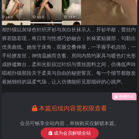
相扑猫以灰绿色针织开衫与灰白长袜示人，开衫半敞，蕾丝内
裤若隐若现，将日常与性感巧妙融合；长袜紧贴腿部，勾勒出
优美曲线。她坐于床角，双腿交叠伸展，一手握手机自拍，一
手轻撩发丝，神情温婉而含蓄。房间内简约家具与暖色灯光形
成静谧舞台，柔和光影掠过针织与蕾丝面料之间，仿佛低声吟
唱相扑猫那段关于柔美与自由的秘密誓言。每一个细节都散发
着她独特的温柔气场，让人仿佛能听见那细碎的心跳声。
隐藏内容
本篇后续内容需权限查看
会员可畅享全站内容，单独购买仅解锁本篇。
成为会员解锁全站