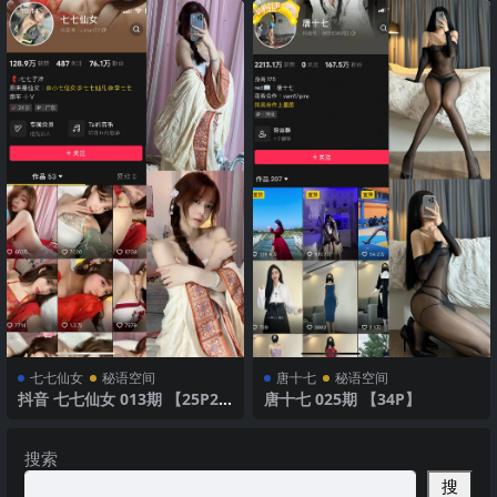
七七仙女
秘语空间
唐十七
秘语空间
抖音 七七仙女 013期 【25P2
唐十七 025期 【34P】
V】黑丝长腿诱惑
搜索
搜