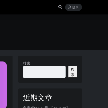
登录
搜索
搜
索
近期文章
兔宝妮to 047期 【21P10V】