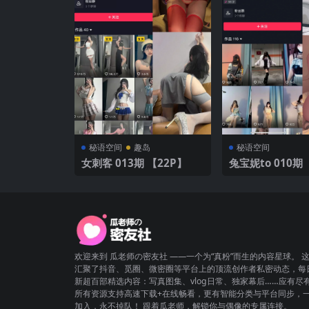
秘语空间
趣岛
秘语空间
女刺客 013期 【22P】
兔宝妮to 010期 【32P5
V】2025年最新
欢迎来到 瓜老师の密友社 ——一个为“真粉”而生的内容星球。 
汇聚了抖音、觅圈、微密圈等平台上的顶流创作者私密动态，每
新超百部精选内容：写真图集、vlog日常、独家幕后……应有尽
所有资源支持高速下载+在线畅看，更有智能分类与平台同步，
加入，永不掉队！ 跟着瓜老师，解锁你与偶像的专属连接。