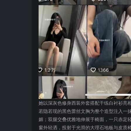
她以深灰色修身西装外套搭配干练白衬衫亮
若隐若现的黑色蕾丝文胸为整个造型注入一
媚；双腿交叠优雅地伸展于椅面，一只赤足
窗外轻洒，投射于光滑的大理石地板与皮质