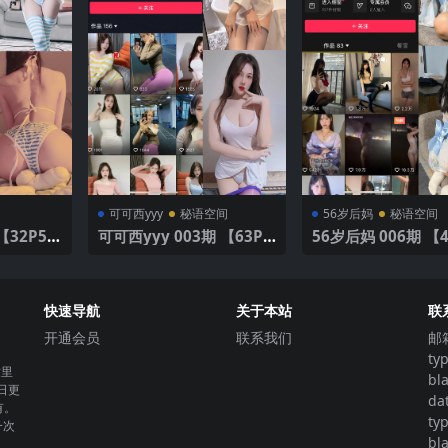
可可西yyy
秘语空间
56岁后妈
秘语空间
可可西yyy 003期 【63P1
56岁后妈 006期 【
版
7V】
快速导航
关于本站
联
开通会员
联系我们
邮
ty
这里
bl
日更
da
有。
ty
一次
bl