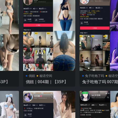
俏妞
秘语空间
兔子吃饱了吗
秘语
53P】
俏妞｜004期｜【35P】
兔子吃饱了吗 007期
P】