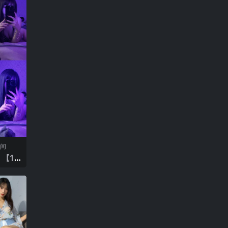
空间
 【12