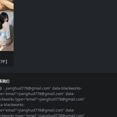
47P】
系我们
箱：
jianghud778@gmail.com
" data-blackworks-
pe="email">
jianghud778@gmail.com
" data-
ackworks-type="email">
jianghud778@gmail.com
"
ta-blackworks-
pe="email">
jianghud778@gmail.com
" data-
ackworks-type="email">
jianghud778@gmail.com
"