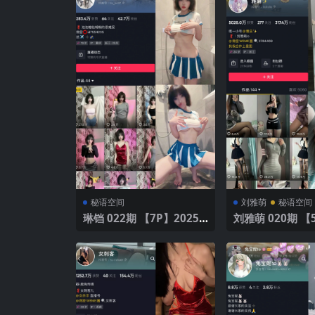
秘语空间
刘雅萌
秘语空间
琳铛 022期 【7P】2025
刘雅萌 020期 【
年最新版