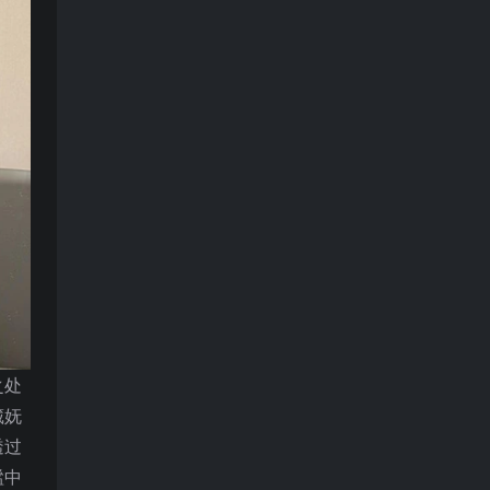
之处
藏妩
透过
谧中