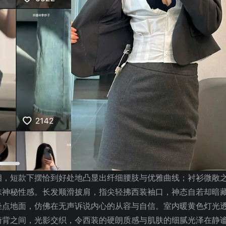
相，短款下摆恰到好处地凸显出纤细腰肢与优雅曲线；衬衫微敞
抹神秘性感。长发顺滑披肩，指尖轻拂西装袖口，神态自若却暗
轻点地面，仿佛在无声诉说内心的从容与自信。室内暖黄色灯光
椅背之间，光影交织，令西装的硬朗质感与肌肤的细腻光泽在静