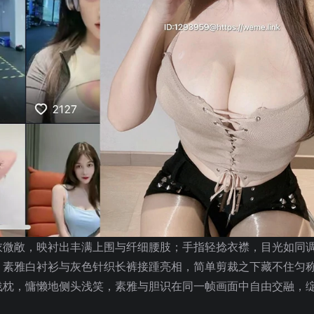
衣微敞，映衬出丰满上围与纤细腰肢；手指轻捻衣襟，目光如同
，素雅白衬衫与灰色针织长裤接踵亮相，简单剪裁之下藏不住匀
浅枕，慵懒地侧头浅笑，素雅与胆识在同一帧画面中自由交融，