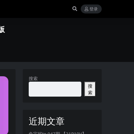
登录
版
搜索
搜
索
近期文章
兔宝妮to 047期 【21P10V】