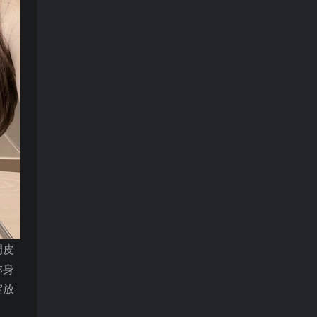
调皮
称身
绽放