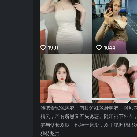
她披着驼色风衣，内搭鲜红紧身胸衣，将风
精灵，若有所思又不失诱惑。随即褪下外衣
姿与修长双腿；她坐于床沿，双手稳握棉织
独特魅力。