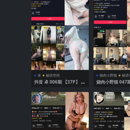
卓
秘语空间
烧肉小野猫
秘语
抖音 卓 006期 【37P】 清
烧肉小野猫 047期
新短裙展现修长双腿
V】