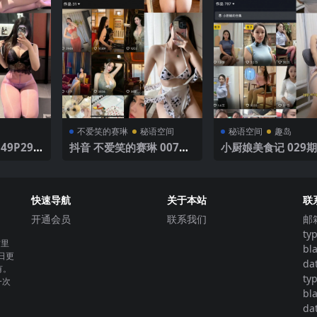
不爱笑的赛琳
秘语空间
秘语空间
趣岛
49P29
抖音 不爱笑的赛琳 007期
小厨娘美食记 029期
【38P3V】 俏皮奶牛女孩
V】
快速导航
关于本站
联
开通会员
联系我们
邮
ty
这里
bl
日更
da
有。
ty
一次
bl
da