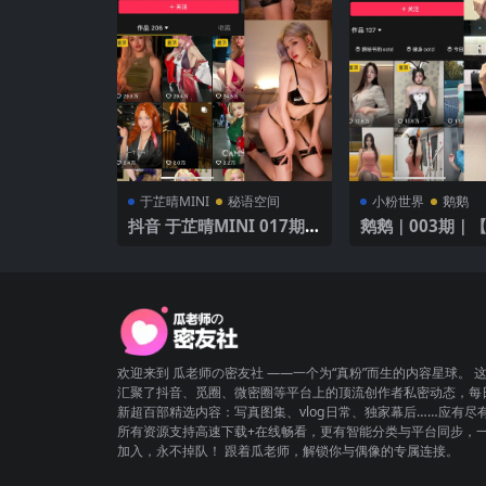
于芷晴MINI
秘语空间
小粉世界
鹅鹅
抖音 于芷晴MINI 017期
鹅鹅｜003期｜【
【114P7V】 魅惑黑色
V】
欢迎来到 瓜老师の密友社 ——一个为“真粉”而生的内容星球。 
汇聚了抖音、觅圈、微密圈等平台上的顶流创作者私密动态，每
新超百部精选内容：写真图集、vlog日常、独家幕后……应有尽
所有资源支持高速下载+在线畅看，更有智能分类与平台同步，
加入，永不掉队！ 跟着瓜老师，解锁你与偶像的专属连接。