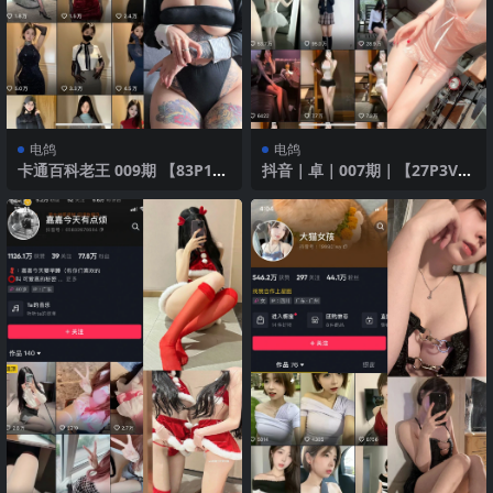
电鸽
电鸽
卡通百科老王 009期 【83P1
抖音｜卓｜007期｜【27P3V】
V】2025年最新版
｜迷人内衣与完美曲线