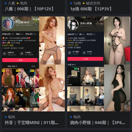
八酱
电鸽
1p狼
秘语空间
八酱｜006期｜【10P12V】
1p狼 006期 【12P3V】
电鸽
电鸽
抖音｜于芷晴MINI｜011期｜
烧肉小野猫｜046期｜【3P6
【97P5V】｜魅惑长裙
V】