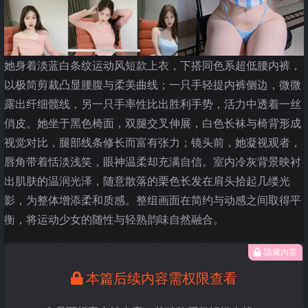
她身着淡蓝白条纹运动风短款上衣，下搭同色系超低腰内裤，
以极简剪裁凸显腰腹与柔美曲线；一只手轻提内裤侧边，微微
露出纤细髋线，另一只手率性比出胜利手势，活力中透着一丝
俏皮。她坐于黑色椅面，双腿交叉伸展，白色长袜与椅背形成
视觉对比，腿部线条修长而富有张力；镜头前，她凝视观者，
唇角带着恬淡浅笑，眼神温柔却充满自信。室内冷灰背景映衬
出肌肤的温润光泽，随意散落的栗色长发在肩头拾起几缕光
影，为整体增添柔和质感。整组画面在简约与动感之间取得平
衡，将运动少女的随性与轻熟韵味自然融合。
隐藏内容
本篇后续内容需权限查看