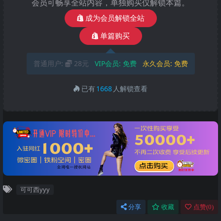
会员可畅享全站内容，单独购买仅解锁本篇。
成为会员解锁全站
单篇购买
普通用户:
28元
VIP会员:
免费
永久会员:
免费
已有
1668
人解锁查看
可可西yyy
分享
收藏
点赞(
0
)