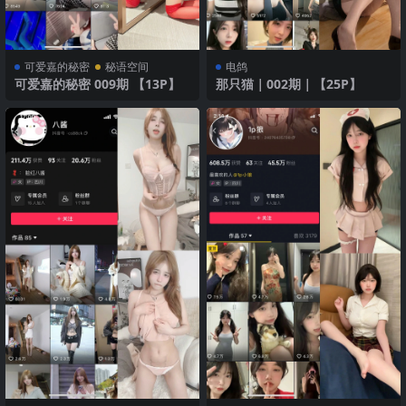
可爱嘉的秘密
秘语空间
电鸽
可爱嘉的秘密 009期 【13P】
那只猫｜002期｜【25P】