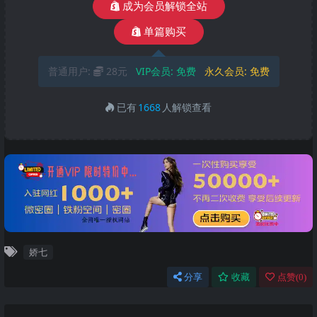
成为会员解锁全站
单篇购买
普通用户:
28元
VIP会员:
免费
永久会员:
免费
已有
1668
人解锁查看
娇七
分享
收藏
点赞(
0
)