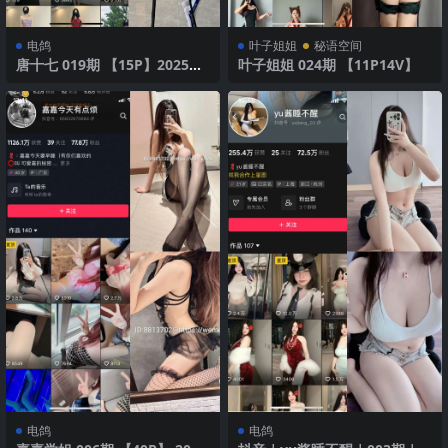
电鸽
叶子姐姐
秘语空间
唐十七 019期 【15P】2025年
叶子姐姐 024期 【11P14V】
最新版
电鸽
电鸽