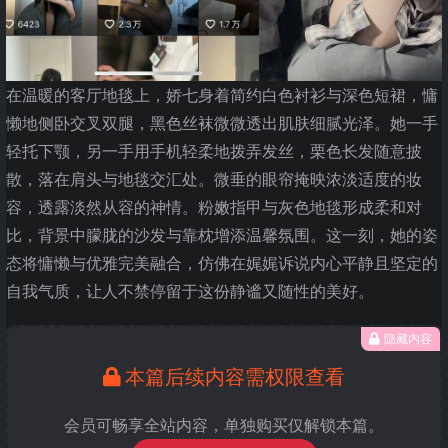
在温暖的客厅地毯上，娇七身着简约白色衬衫与深色短裙，慵
懒地侧卧交叉双腿，黑色丝袜微微透出肌肤细腻光泽。她一手
轻托下颚，另一手用手机轻柔地拨弄发丝，栗色长发随意披
散，落在肩头与地毯交汇处。微垂的眼帘掩映浓淡适度的妆
容，透露淡然从容的神情。粉嫩指甲与灰色地毯形成柔和对
比，背景中朦胧的沙发与靠枕增添温馨氛围。这一刻，她的姿
态将慵懒与优雅完美融合，仿佛在娓娓诉说内心平静且坚定的
自我气质，让人不禁停留于这份静谧又随性的美好。
隐藏内容
本篇后续内容需权限查看
会员可畅享全站内容，单独购买仅解锁本篇。