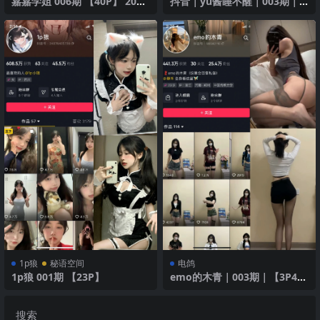
嘉嘉学姐 006期 【40P】 2025
抖音｜yu酱睡不醒｜003期｜
年最新版
【57P24V】｜火辣内衣与诱人
舞姿
1p狼
秘语空间
电鸽
1p狼 001期 【23P】
emo的木青｜003期｜【3P4
V】
搜索