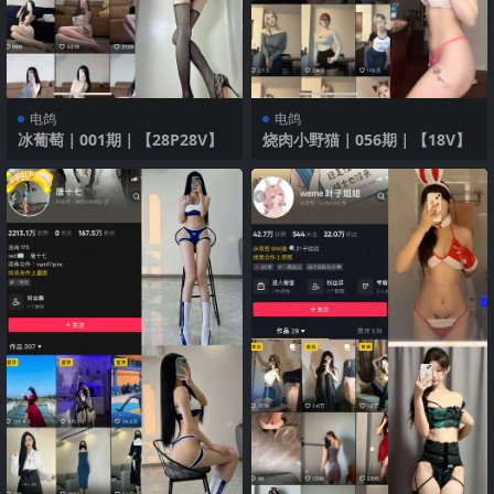
电鸽
电鸽
冰葡萄｜001期｜【28P28V】
烧肉小野猫｜056期｜【18V】