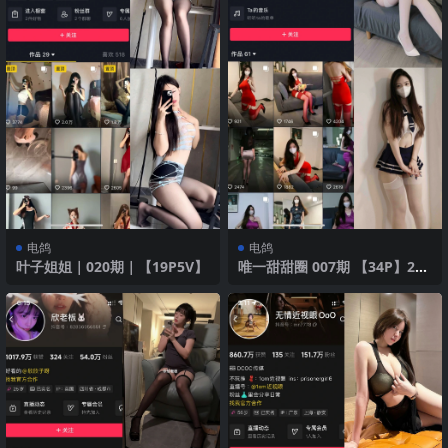
电鸽
电鸽
叶子姐姐｜020期｜【19P5V】
唯一甜甜圈 007期 【34P】202
5年最新版