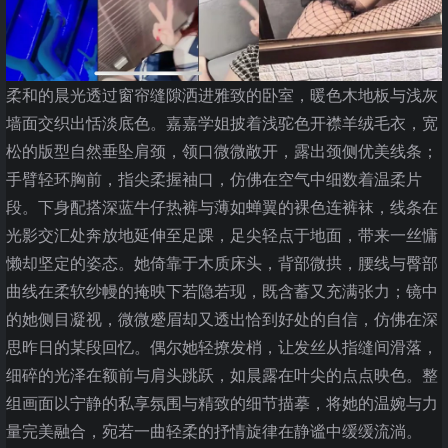
柔和的晨光透过窗帘缝隙洒进雅致的卧室，暖色木地板与浅灰
墙面交织出恬淡底色。嘉嘉学姐披着浅驼色开襟羊绒毛衣，宽
松的版型自然垂坠肩颈，领口微微敞开，露出颈侧优美线条；
手臂轻环胸前，指尖柔握袖口，仿佛在空气中细数着温柔片
段。下身配搭深蓝牛仔热裤与薄如蝉翼的裸色连裤袜，线条在
光影交汇处奔放地延伸至足踝，足尖轻点于地面，带来一丝慵
懒却坚定的姿态。她倚靠于木质床头，背部微拱，腰线与臀部
曲线在柔软纱幔的掩映下若隐若现，既含蓄又充满张力；镜中
的她侧目凝视，微微蹙眉却又透出恰到好处的自信，仿佛在深
思昨日的某段回忆。偶尔她轻撩发梢，让发丝从指缝间滑落，
细碎的光泽在额前与肩头跳跃，如晨露在叶尖的点点映色。整
组画面以宁静的私享氛围与精致的细节描摹，将她的温婉与力
量完美融合，宛若一曲轻柔的抒情旋律在静谧中缓缓流淌。