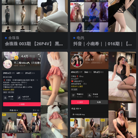
余珠珠
电鸽
余珠珠 003期 【26P4V】 黑色
抖音｜小南希｜｜016期｜【5
吊带与裸色裤装
P】最新至2025年