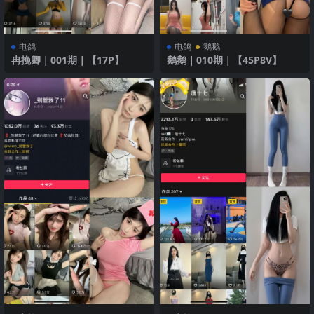
电鸽
电鸽
鹅鹅
冉挽卿｜001期｜【17P】
鹅鹅｜010期｜【45P8V】