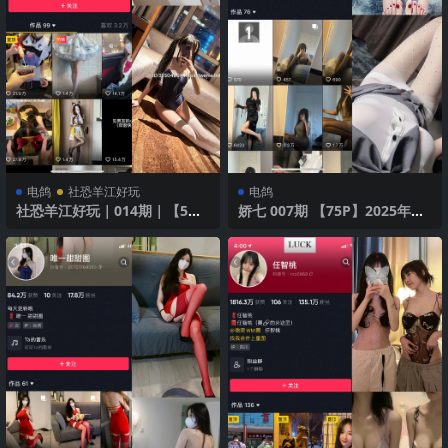
电鸽
社恐羊江好玩
电鸽
社恐羊江好玩｜014期｜【5
娇七 007期 【75P】2025年最
P】
新版