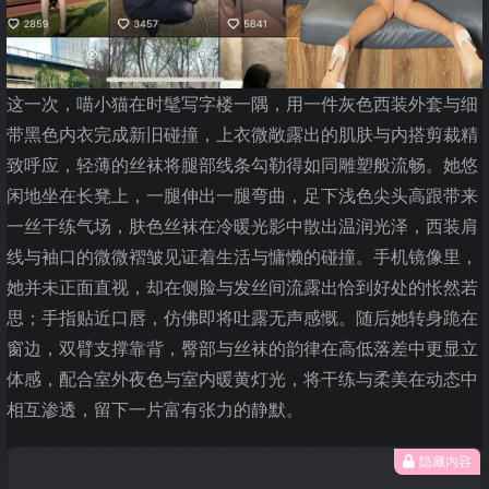
这一次，喵小猫在时髦写字楼一隅，用一件灰色西装外套与细
带黑色内衣完成新旧碰撞，上衣微敞露出的肌肤与内搭剪裁精
致呼应，轻薄的丝袜将腿部线条勾勒得如同雕塑般流畅。她悠
闲地坐在长凳上，一腿伸出一腿弯曲，足下浅色尖头高跟带来
一丝干练气场，肤色丝袜在冷暖光影中散出温润光泽，西装肩
线与袖口的微微褶皱见证着生活与慵懒的碰撞。手机镜像里，
她并未正面直视，却在侧脸与发丝间流露出恰到好处的怅然若
思；手指贴近口唇，仿佛即将吐露无声感慨。随后她转身跪在
窗边，双臂支撑靠背，臀部与丝袜的韵律在高低落差中更显立
体感，配合室外夜色与室内暖黄灯光，将干练与柔美在动态中
相互渗透，留下一片富有张力的静默。
隐藏内容