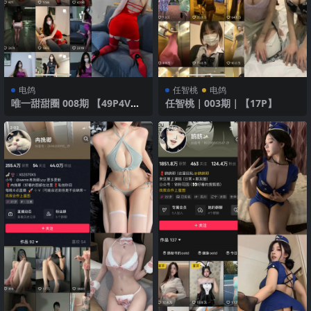
电鸽
任智桃
电鸽
唯一甜甜圈 008期 【49P4V】2
任智桃｜003期｜【17P】
025年最新版