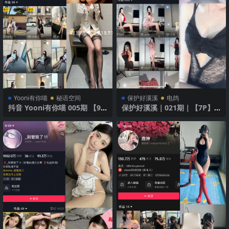
Yooni有你喵
秘语空间
保护好溪溪
电鸽
抖音 Yooni有你喵 005期 【99
保护好溪溪｜021期｜【7P】2
P】 性感红裙
025年最新版