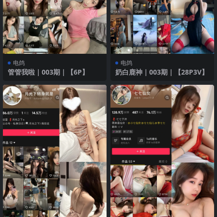
电鸽
电鸽
管管我啦｜003期｜【6P】
奶白鹿神｜003期｜【28P3V】