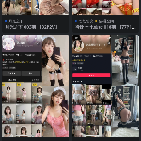
月光之下
七七仙女
秘语空间
月光之下 003期 【32P2V】
抖音 七七仙女 018期 【77P1
V】 火热红裙