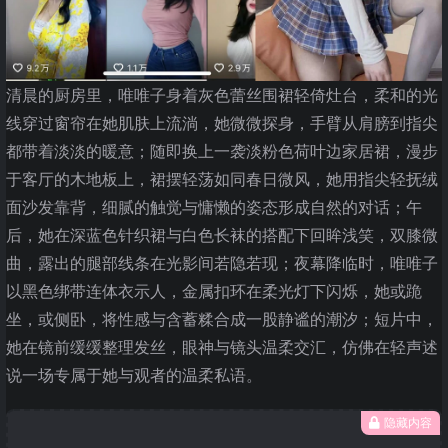
清晨的厨房里，唯唯子身着灰色蕾丝围裙轻倚灶台，柔和的光
线穿过窗帘在她肌肤上流淌，她微微探身，手臂从肩膀到指尖
都带着淡淡的暖意；随即换上一袭淡粉色荷叶边家居裙，漫步
于客厅的木地板上，裙摆轻荡如同春日微风，她用指尖轻抚绒
面沙发靠背，细腻的触觉与慵懒的姿态形成自然的对话；午
后，她在深蓝色针织裙与白色长袜的搭配下回眸浅笑，双膝微
曲，露出的腿部线条在光影间若隐若现；夜幕降临时，唯唯子
以黑色绑带连体衣示人，金属扣环在柔光灯下闪烁，她或跪
坐，或侧卧，将性感与含蓄糅合成一股静谧的潮汐；短片中，
她在镜前缓缓整理发丝，眼神与镜头温柔交汇，仿佛在轻声述
说一场专属于她与观者的温柔私语。
隐藏内容