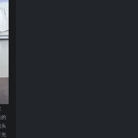
衣
美的
镜头
灯光