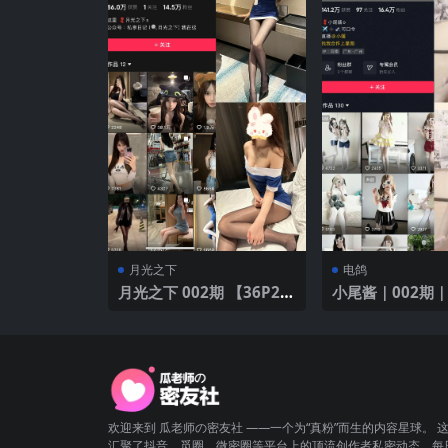
月光之下
电鸽
月光之下 002期 【36P2
小尾酱｜002期｜
V】
欢迎来到 瓜老师の密友社 ——一个为“真粉”而生的内容星球。 
汇聚了抖音、觅圈、微密圈等平台上的顶流创作者私密动态，每