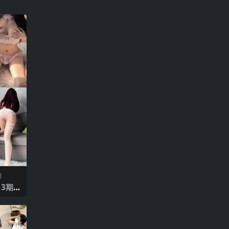
间
13期
衣