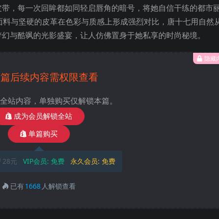
皮带，每一次回眸都如同轻启唇角的暗号，将她自信干练的都市
面料与坚硬的皮革在色彩与质感上形成强烈对比，唐十七用自然
梦幻与酷飒的光影盛宴，让人仿佛置身于她私享的时尚秘境。
隐藏
本篇后续内容需权限查看
全站内容，单独购买仅解锁本篇。
成为会员解锁全站
单篇购买
28元
VIP会员:
免费
永久会员:
免费
已有
1668
人解锁查看