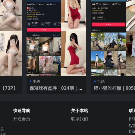
电鸽
电鸽
【73P】
保琳球有点胖｜024期｜
喵小猫吃柠檬｜005
【8P1V】
【102P3V】
快速导航
关于本站
联
开通会员
联系我们
邮
ty
这里
bl
日更