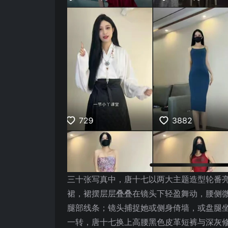
三十张写真中，唐十七以两大主题造型轮番
裙，裙摆层层叠叠在镜头下轻盈舞动，腰侧
腿部线条；镜头捕捉她或侧身倚墙，或盘腿
一转，唐十七换上高腰黑色皮革短裤与深灰