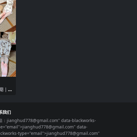
期｜
系我们
箱：
jianghud778@gmail.com
" data-blackworks-
pe="email">
jianghud778@gmail.com
" data-
ackworks-type="email">
jianghud778@gmail.com
"