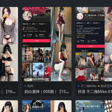
电鸽
不二梅Miko
秘语空
｜【10P
奶白鹿神｜008期｜【15
抖音 不二梅Miko 0
P】
【10P4V】 诱惑睡