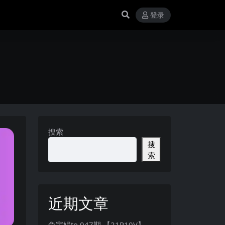
登录
搜索
搜
索
近期文章
兔宝妮to 047期 【21P10V】