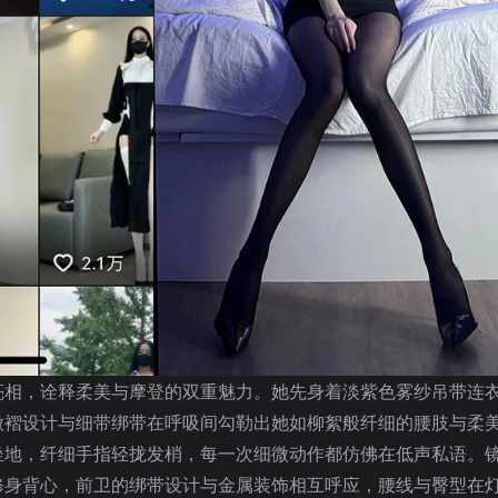
亮相，诠释柔美与摩登的双重魅力。她先身着淡紫色雾纱吊带连
微褶设计与细带绑带在呼吸间勾勒出她如柳絮般纤细的腰肢与柔
坐地，纤细手指轻拢发梢，每一次细微动作都仿佛在低声私语。
修身背心，前卫的绑带设计与金属装饰相互呼应，腰线与臀型在