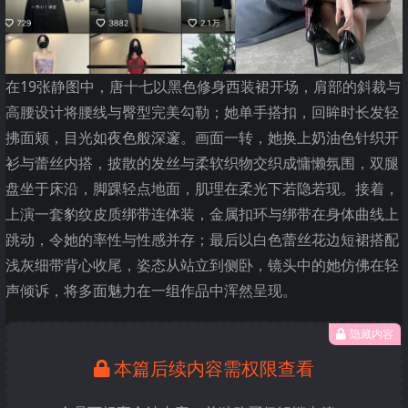
在19张静图中，唐十七以黑色修身西装裙开场，肩部的斜裁与
高腰设计将腰线与臀型完美勾勒；她单手搭扣，回眸时长发轻
拂面颊，目光如夜色般深邃。画面一转，她换上奶油色针织开
衫与蕾丝内搭，披散的发丝与柔软织物交织成慵懒氛围，双腿
盘坐于床沿，脚踝轻点地面，肌理在柔光下若隐若现。接着，
上演一套豹纹皮质绑带连体装，金属扣环与绑带在身体曲线上
跳动，令她的率性与性感并存；最后以白色蕾丝花边短裙搭配
浅灰细带背心收尾，姿态从站立到侧卧，镜头中的她仿佛在轻
声倾诉，将多面魅力在一组作品中浑然呈现。
隐藏内容
本篇后续内容需权限查看