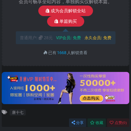
会员可畅享全站内容，单独购买仅解锁本篇。
成为会员解锁全站
单篇购买
普通用户:
28元
VIP会员:
免费
永久会员:
免费
已有
1668
人解锁查看
唐十七
分享
收藏
点赞(
0
)