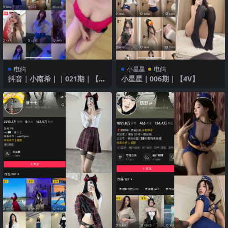
电鸽
小星星
电鸽
抖音｜小南希｜｜021期｜【44
小星星｜006期｜【4V】
P3V】最新至2025年