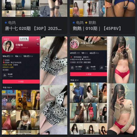
电鸽
电鸽
鹅鹅
唐十七 020期 【30P】2025年
鹅鹅｜010期｜【45P8V】
最新版