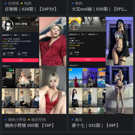
任智桃
电鸽
电鸽
任智桃｜028期｜【24P3V】
大宝sod秘｜030期｜【5P2
V】
烧肉小野猫
秘语空间
趣岛
烧肉小野猫 005期 【10P】
唐十七｜032期｜【49P】