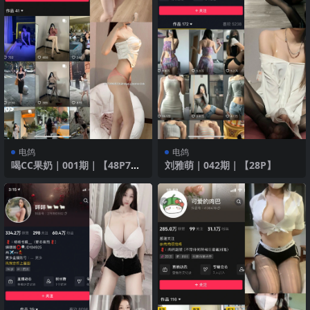
电鸽
电鸽
喝CC果奶｜001期｜【48P7
刘雅萌｜042期｜【28P】
V】