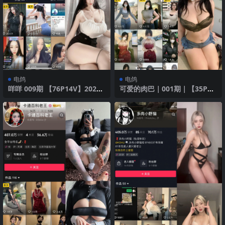
电鸽
电鸽
咩咩 009期 【76P14V】2025
可爱的肉巴｜001期｜【35P6
年最新版
V】