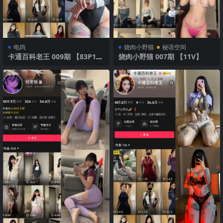
电鸽
烧肉小野猫
秘语空间
卡通百科老王 009期 【83P1
烧肉小野猫 007期 【11V】
V】2025年最新版