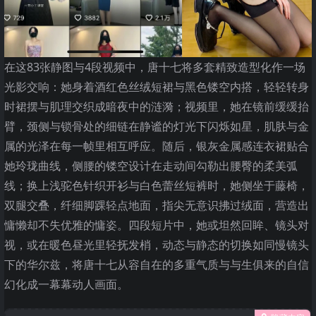
在这83张静图与4段视频中，唐十七将多套精致造型化作一场
光影交响：她身着酒红色丝绒短裙与黑色镂空内搭，轻轻转身
时裙摆与肌理交织成暗夜中的涟漪；视频里，她在镜前缓缓抬
臂，颈侧与锁骨处的细链在静谧的灯光下闪烁如星，肌肤与金
属的光泽在每一帧里相互呼应。随后，银灰金属感连衣裙贴合
她玲珑曲线，侧腰的镂空设计在走动间勾勒出腰臀的柔美弧
线；换上浅驼色针织开衫与白色蕾丝短裤时，她侧坐于藤椅，
双腿交叠，纤细脚踝轻点地面，指尖无意识拂过绒面，营造出
慵懒却不失优雅的慵姿。四段短片中，她或坦然回眸、镜头对
视，或在暖色昼光里轻抚发梢，动态与静态的切换如同慢镜头
下的华尔兹，将唐十七从容自在的多重气质与与生俱来的自信
幻化成一幕幕动人画面。