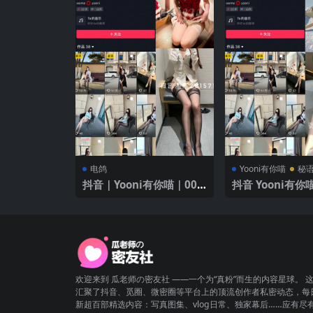
电鸽
Yooni有你喵
秘
抖音｜Yooni有你喵｜005
抖音 Yooni有你喵
期｜【99P】｜性感红裙
【49P】 性感黑
欢迎来到 瓜老师の密友社 ——一个为“真粉”而生的内容星球。 
汇聚了抖音、觅圈、微密圈等平台上的顶流创作者私密动态，每
新超百部精选内容：写真图集、vlog日常、独家幕后……应有尽