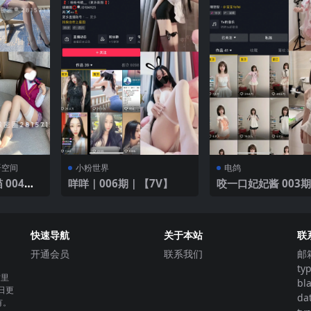
语空间
小粉世界
电鸽
 004期
咩咩｜006期｜【7V】
咬一口妃妃酱 003期 【29
丝
V】2025年最新版
快速导航
关于本站
联
开通会员
联系我们
邮
ty
这里
bl
日更
da
有。