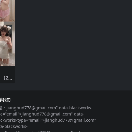
系我们
箱：
jianghud778@gmail.com
" data-blackworks-
pe="email">
jianghud778@gmail.com
" data-
ackworks-type="email">
jianghud778@gmail.com
"
ta-blackworks-