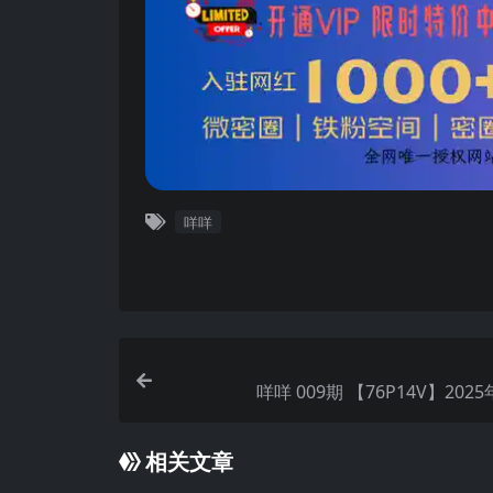
咩咩
咩咩 009期 【76P14V】20
相关文章