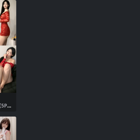
间
5P3