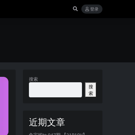
登录
搜索
搜
索
近期文章
兔宝妮to 047期 【21P10V】