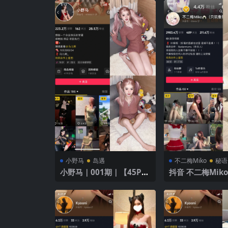
小野马
岛遇
不二梅Miko
秘语
小野马｜001期｜【45P5
抖音 不二梅Miko
V】
【21P】 制服与
融合