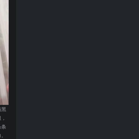
与黑
服，
条条
力。