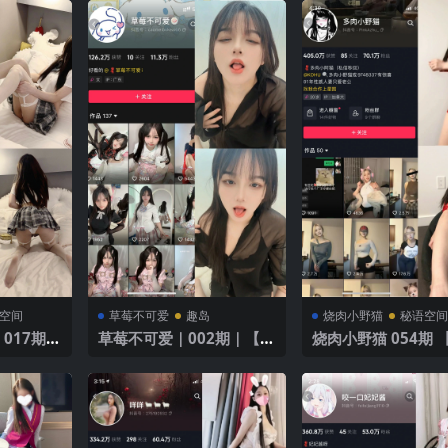
空间
草莓不可爱
趣岛
烧肉小野猫
秘语空
 017期
草莓不可爱｜002期｜【4
烧肉小野猫 054期 【
丝袜完美
5P10V】
V】