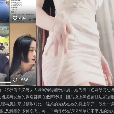
场，将极简主义与女人味演绎得酣畅淋漓。她先着白色网纱背心
次裙摆与发丝的飘逸都像在低声吟唱；随后换上黑色蕾丝边家居
纹理与肌肤形成精致对比。轻柔的光线在她的身上晕开，映出一
膝以及斜靠的多种姿态，每一个动作都在诉说简单却不平凡的魅