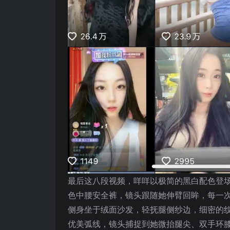
最后这八段视频，咩咩以极简的黑白配色登
色中腰安全裤，镜头跟随她伸臂回眸，每一
侧身坐于绒面沙发，轻抚腿侧纱边，细密的
优美弧线，镜头捕捉到她微抬腿尖、双手环