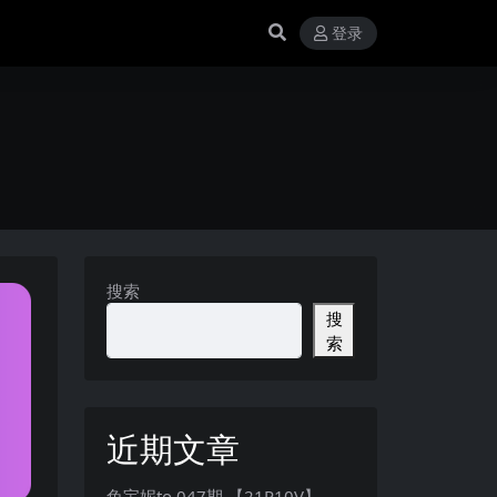
登录
搜索
搜
索
近期文章
兔宝妮to 047期 【21P10V】