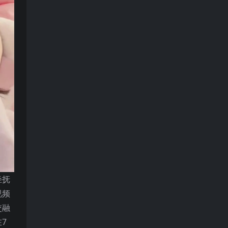
轻抚
视频
交融
7