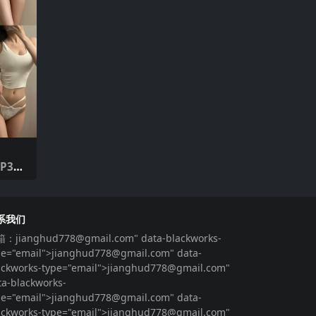
P3
系我们
箱：
jianghud778@gmail.com
" data-blackworks-
pe="email">
jianghud778@gmail.com
" data-
ackworks-type="email">
jianghud778@gmail.com
"
ta-blackworks-
pe="email">
jianghud778@gmail.com
" data-
ackworks-type="email">
jianghud778@gmail.com
"