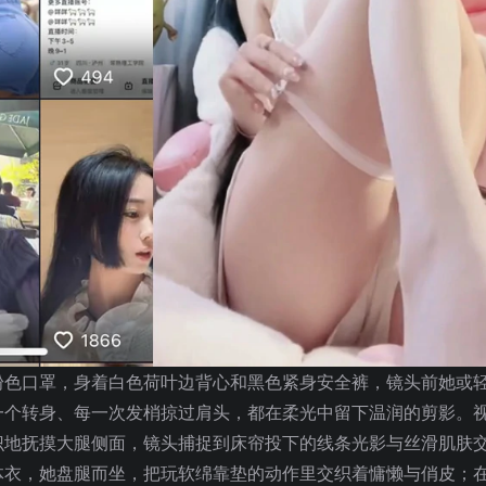
粉色口罩，身着白色荷叶边背心和黑色紧身安全裤，镜头前她或
一个转身、每一次发梢掠过肩头，都在柔光中留下温润的剪影。
识地抚摸大腿侧面，镜头捕捉到床帘投下的线条光影与丝滑肌肤
体衣，她盘腿而坐，把玩软绵靠垫的动作里交织着慵懒与俏皮；在