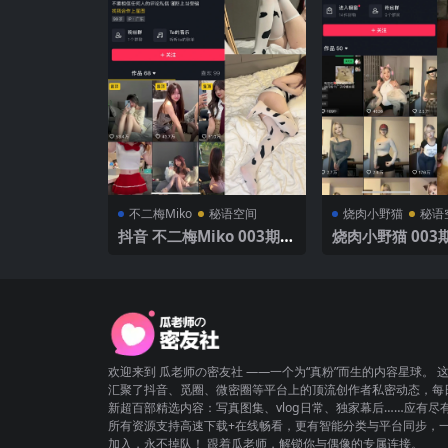
不二梅Miko
秘语空间
烧肉小野猫
秘语
抖音 不二梅Miko 003期
烧肉小野猫 003期
【16P】 诱惑白色丝袜与
P】
清新
欢迎来到 瓜老师の密友社 ——一个为“真粉”而生的内容星球。 
汇聚了抖音、觅圈、微密圈等平台上的顶流创作者私密动态，每
新超百部精选内容：写真图集、vlog日常、独家幕后……应有尽
所有资源支持高速下载+在线畅看，更有智能分类与平台同步，
加入，永不掉队！ 跟着瓜老师，解锁你与偶像的专属连接。