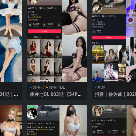
凌凌七
凌凌七DL
电鸽
01期｜
凌凌七DL 003期 【54P3
抖音｜佐佐酱｜002
V】
【28P】｜魅力展示