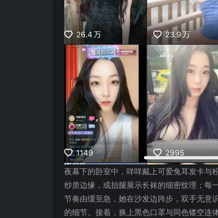
夜幕下的卧室中，咩咩戴上可爱兔耳发卡与
纱质边缘，或抬腿展示长袜的细密纹理；每
节奏由缓至急，她在沙发边跨步，双手无意
的细节。接着，换上黑色口罩与同色镂空连