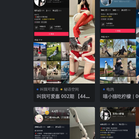
叫我可爱嘉
秘语空间
电鸽
叫我可爱嘉 002期 【44
喵小猫吃柠檬｜0
P】
【75P9V】