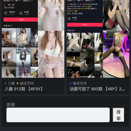
八酱
秘语空间
秘语空间
八酱 012期 【4P3V】
汤圆可甜了 003期 【48P】202
5年最新版
搜索
搜
索