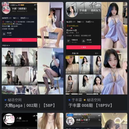
秘语空间
​于丰霖
秘语空间
大鹅gaga｜002期｜【58P】
于丰霖 008期 【18P5V】