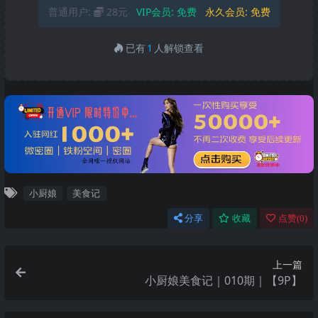
普通用户:
28元
VIP会员:
免费
永久会员:
免费
已有
1
人解锁查看
小厨娘
美食记
分享
收藏
点赞(
0
)
上一篇
小厨娘美食记｜010期｜【9P】