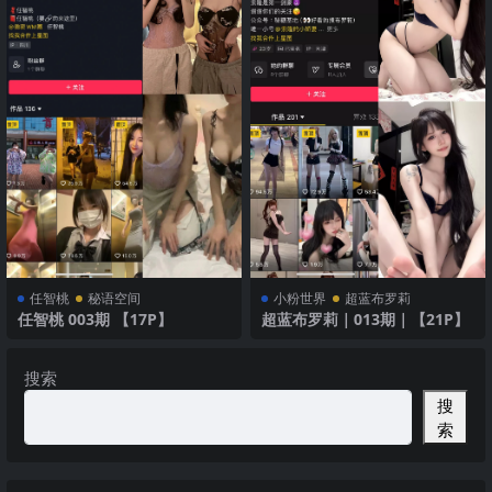
任智桃
秘语空间
小粉世界
超蓝布罗莉
任智桃 003期 【17P】
超蓝布罗莉｜013期｜【21P】
搜索
搜
索