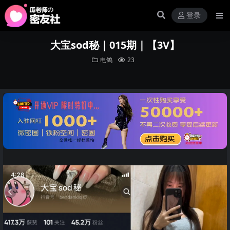
登录
大宝sod秘｜015期｜【3V】
电鸽
23