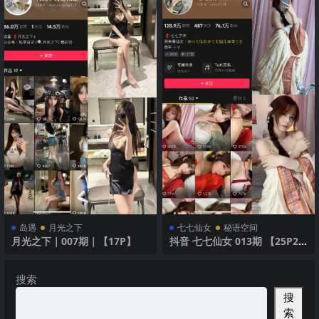
岛遇
月光之下
七七仙女
秘语空间
月光之下｜007期｜【17P】
抖音 七七仙女 013期 【25P2
V】黑丝长腿诱惑
搜索
搜
索