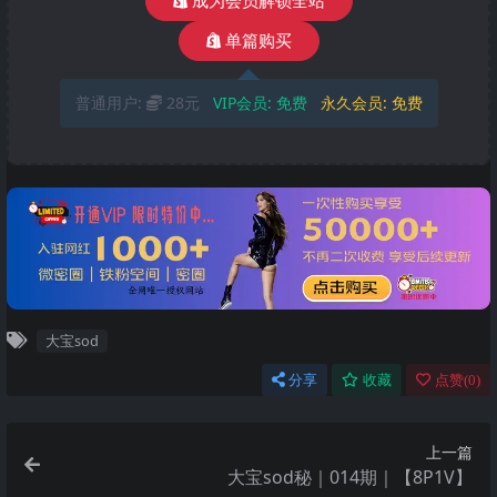
成为会员解锁全站
单篇购买
普通用户:
28元
VIP会员:
免费
永久会员:
免费
大宝sod
分享
收藏
点赞(
0
)
上一篇
大宝sod秘｜014期｜【8P1V】