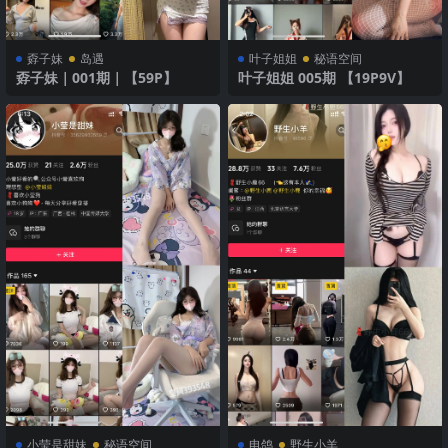
孬子妹
岛遇
叶子姐姐
秘语空间
孬子妹｜001期｜【59P】
叶子姐姐 005期 【19P9V】
小莹是甜妹
秘语空间
电鸽
野生小羊