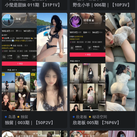
小莹是甜妹 011期 【31P1V】
野生小羊｜006期｜【10P3V】
岛遇
独留
欣老板
秘语空间
独留｜003期｜【50P2V】
欣老板 005期 【76P6V】