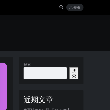
登录
搜索
搜
索
近期文章
兔宝妮to 047期 【21P10V】