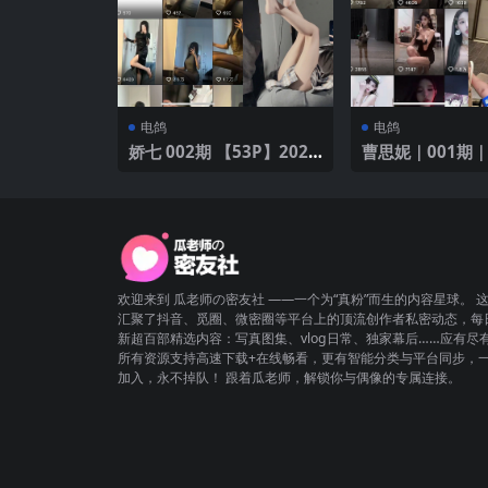
电鸽
电鸽
娇七 002期 【53P】2025
曹思妮｜001期｜
年最新版
V】
欢迎来到 瓜老师の密友社 ——一个为“真粉”而生的内容星球。 
汇聚了抖音、觅圈、微密圈等平台上的顶流创作者私密动态，每
新超百部精选内容：写真图集、vlog日常、独家幕后……应有尽
所有资源支持高速下载+在线畅看，更有智能分类与平台同步，
加入，永不掉队！ 跟着瓜老师，解锁你与偶像的专属连接。