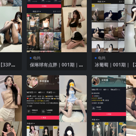
电鸽
电鸽
保琳球有点胖｜001期｜
冰葡萄｜001期｜【2
【18P】
V】