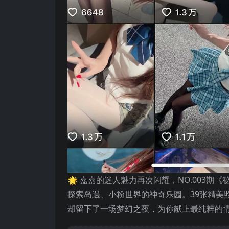
🌟 嘉嘉的迷人魅力再次闪耀，NO.003
探索岛遇、小粉世界的神奇乐园。39张精美
却留下了一场梦幻之夜，为你献上最纯粹的情