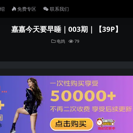
绍
免费专区
联系我们
嘉嘉今天要早睡｜003期｜【39P】
电鸽
79