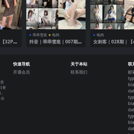
乖乖雪崽
电鸽
电鸽
【32P10
抖音｜乖乖雪崽｜007期｜
女刺客｜028期｜【
【13P3V】｜白色性感内
衣
快速导航
关于本站
联
开通会员
联系我们
邮
ty
这里
bl
日更
da
有。
ty
一次
bl
da
ty
bl
da