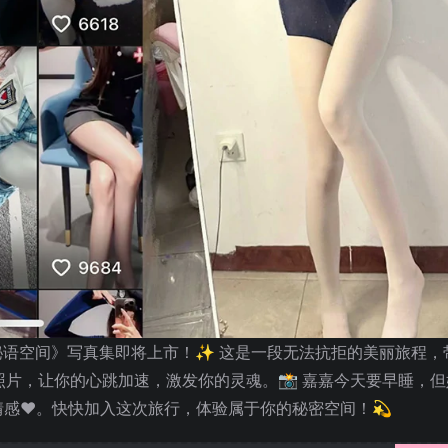
期《秘语空间》写真集即将上市！✨ 这是一段无法抗拒的美丽旅程，
照片，让你的心跳加速，激发你的灵魂。📸 嘉嘉今天要早睡，但
感❤️。快快加入这次旅行，体验属于你的秘密空间！💫