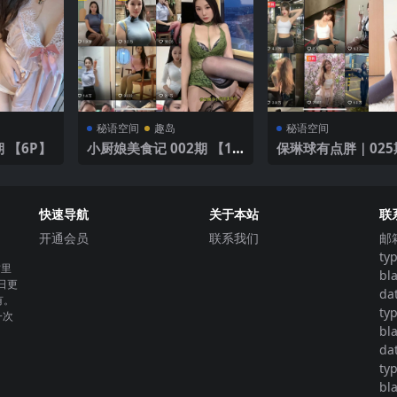
秘语空间
趣岛
秘语空间
 【6P】
小厨娘美食记 002期 【16
保琳球有点胖｜025
P】
【11P】
快速导航
关于本站
联
开通会员
联系我们
邮
ty
这里
bl
日更
da
有。
ty
一次
bl
da
ty
bl