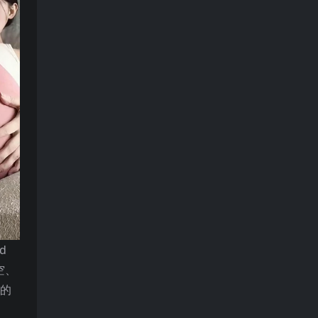
d
空、
你的