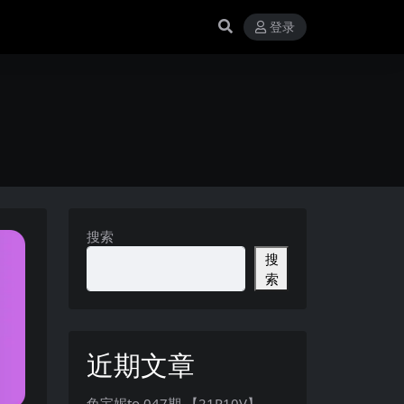
登录
搜索
搜
索
近期文章
兔宝妮to 047期 【21P10V】