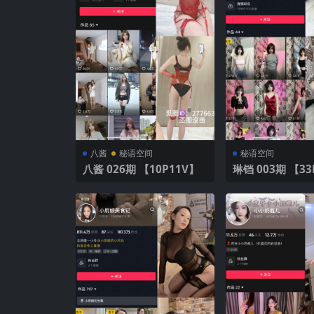
八酱
秘语空间
秘语空间
八酱 026期 【10P11V】
琳铛 003期 【33P】2025
年最新版