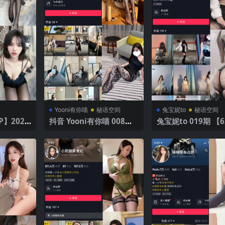
Yooni有你喵
秘语空间
兔宝妮to
秘语空间
抖音 Yooni有你喵 008期
兔宝妮to 019期 【6
【43P】 黑丝诱惑
V】