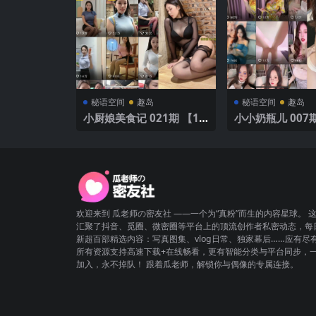
秘语空间
趣岛
秘语空间
趣岛
小厨娘美食记 021期 【10
小小奶瓶儿 007期
P】
欢迎来到 瓜老师の密友社 ——一个为“真粉”而生的内容星球。 
汇聚了抖音、觅圈、微密圈等平台上的顶流创作者私密动态，每
新超百部精选内容：写真图集、vlog日常、独家幕后……应有尽
所有资源支持高速下载+在线畅看，更有智能分类与平台同步，
加入，永不掉队！ 跟着瓜老师，解锁你与偶像的专属连接。