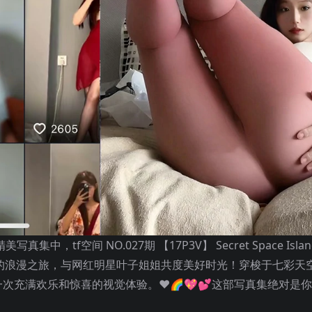
tf空间 NO.027期 【17P3V】 Secret Space Islan
幻岛屿的浪漫之旅，与网红明星叶子姐姐共度美好时光！穿梭于七彩天
充满欢乐和惊喜的视觉体验。❤️🌈💖💕这部写真集绝对是