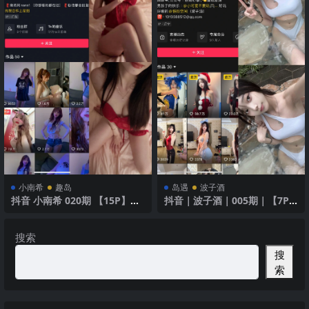
小南希
趣岛
岛遇
波子酒
抖音 小南希 020期 【15P】最
抖音｜波子酒｜005期｜【7P6
新至2025年
V】｜白色泳衣
搜索
搜
索