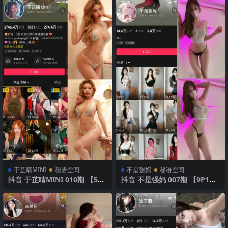
于芷晴MINI
秘语空间
不是强妈
秘语空间
抖音 于芷晴MINI 010期 【51P
抖音 不是强妈 007期 【9P1
2V】 睡衣与魅力微笑
V】 性感诱惑全景