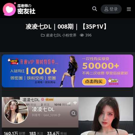
登录
凌凌七DL｜008期｜【35P1V】
凌凌七DL
小粉世界
396