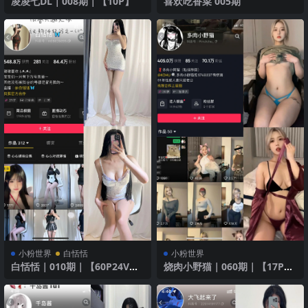
凌凌七DL｜008期｜【10P】
喜欢吃香菜 005期
小粉世界
白恬恬
小粉世界
白恬恬｜010期｜【60P24V】
烧肉小野猫｜060期｜【17P13
｜甜美诱惑
V】