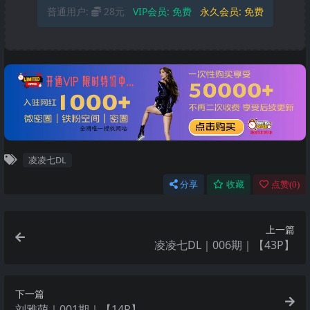
普通用户:
28元
VIP会员:
免费
永久会员:
免费
凌凌七DL
分享
收藏
点赞(
0
)
上一篇
凌凌七DL｜006期｜【43P】
下一篇
刘雅萌｜001期｜【14P】