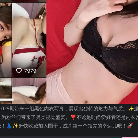
.029期带来一组黑色内衣写真，展现出独特的魅力与气质。✨
为粉丝们带来了另类视觉盛宴。❣️不论是时尚爱好者还是内衣
！👗✨赶快收藏加入圈子，成为第一个领先的幸运儿吧！🚀