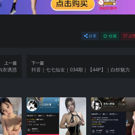
分享
收藏
点赞
上一篇
下一篇
｜内衣诱惑
抖音｜七七仙女｜034期｜【44P】｜白纱魅力