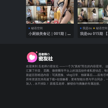
秘语空间
我是ou
秘语空间
小厨娘美食记｜001期｜
我是ou 015
【42P】
欢迎来到 瓜老师の密友社 ——一个为“真粉”而生的内容星球。 
汇聚了抖音、觅圈、微密圈等平台上的顶流创作者私密动态，每
新超百部精选内容：写真图集、vlog日常、独家幕后……应有尽
所有资源支持高速下载+在线畅看，更有智能分类与平台同步，
加入，永不掉队！ 跟着瓜老师，解锁你与偶像的专属连接。