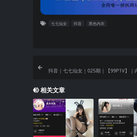
七七仙女
抖音
黑色内衣
抖音｜七七仙女｜025期｜【99P1V】
相关文章