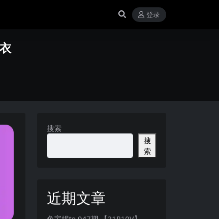
登录
内衣
搜索
搜
索
近期文章
兔宝妮to 047期 【21P10V】