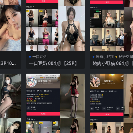
一口豆奶
烧肉小野猫
秘语空
3P10
一口豆奶 004期 【25P】
烧肉小野猫 064期 【
V】