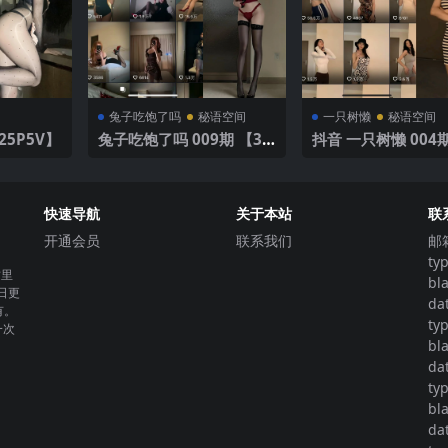
兔子吃饱了吗
秘语空间
一只树懒
秘语空间
期 【25P5V】
兔子吃饱了吗 009期 【36
抖音 一只树懒 004期
P】
P10V】 诱人优雅风
快速导航
关于本站
联
开通会员
联系我们
邮
ty
这里
bl
日更
da
有。
ty
一次
bl
da
ty
bl
da