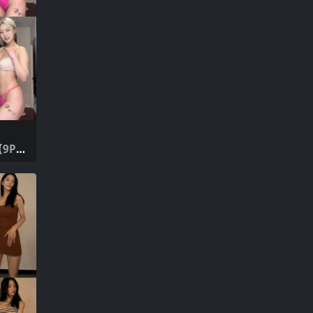
间
9P20