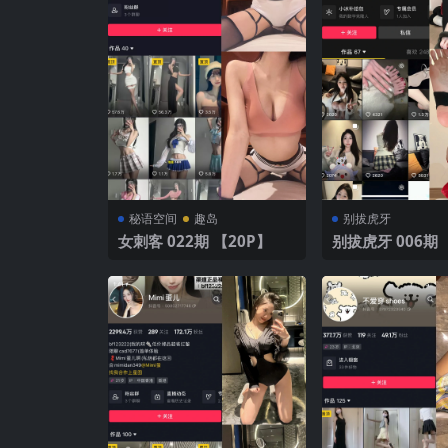
秘语空间
趣岛
别拔虎牙
女刺客 022期 【20P】
别拔虎牙 006期 【39P4
V】 休闲猫耳魅