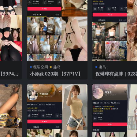
秘语空间
趣岛
趣岛
小师妹 020期 【37P1V】
保琳球有点胖｜028
力
【17P】