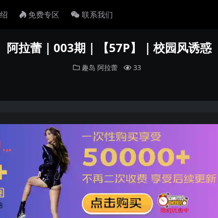
绍
免费专区
联系我们
阿拉蕾｜003期｜【57P】｜校园风诱惑
趣岛
阿拉蕾
33