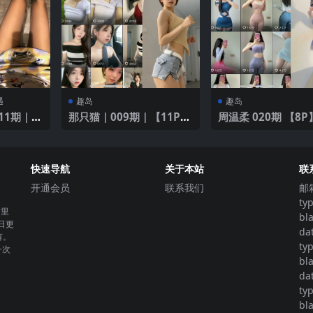
遇
趣岛
趣岛
11期｜
那只猫｜009期｜【11P1
周温柔 020期 【8P】202
V】
5年最新版
快速导航
关于本站
联
开通会员
联系我们
邮
ty
这里
bl
日更
da
有。
ty
一次
bl
da
ty
bl