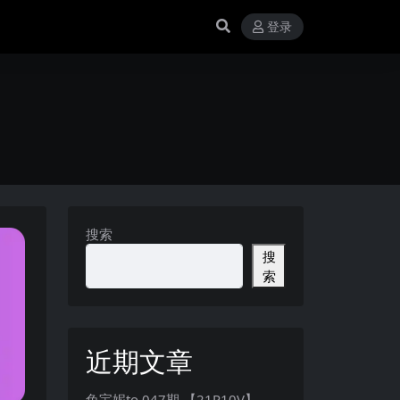
登录
搜索
搜
索
近期文章
兔宝妮to 047期 【21P10V】