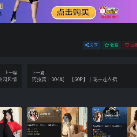
分享
收藏
点赞
上一篇
下一篇
｜校园风情
阿拉蕾｜004期｜【60P】｜花卉连衣裙