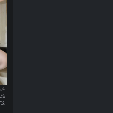
名抖
人难
享这