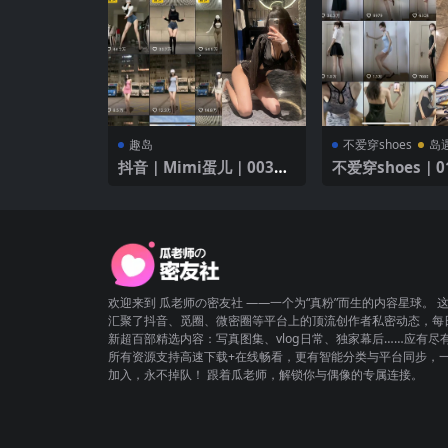
趣岛
不爱穿shoes
岛
抖音｜Mimi蛋儿｜003期
不爱穿shoes｜0
｜【24P3V】｜魅力黑色
【32P3V】
紧身衣
欢迎来到 瓜老师の密友社 ——一个为“真粉”而生的内容星球。 
汇聚了抖音、觅圈、微密圈等平台上的顶流创作者私密动态，每
新超百部精选内容：写真图集、vlog日常、独家幕后……应有尽
所有资源支持高速下载+在线畅看，更有智能分类与平台同步，
加入，永不掉队！ 跟着瓜老师，解锁你与偶像的专属连接。