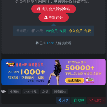
会员可畅享全站内容，单独购买仅解锁本篇。
成为会员解锁全站
单篇购买
普通用户:
28元
VIP会员:
免费
永久会员:
免费
已有
1668
人解锁查看
小团嫂
小粉世界
岛遇
抖音网红
分享
收藏
点赞(
0
)