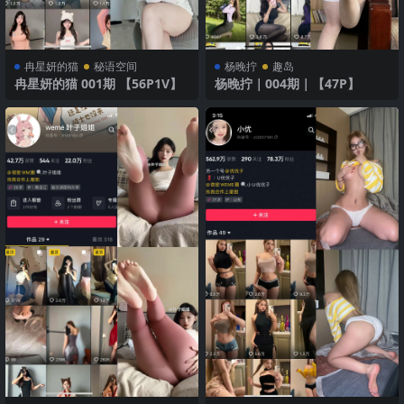
冉星妍的猫
秘语空间
杨晚拧
趣岛
冉星妍的猫 001期 【56P1V】
杨晚拧｜004期｜【47P】