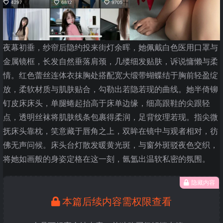
夜幕初垂，纱帘后隐约投来街灯余晖，她佩戴白色医用口罩与
金属镜框，长发自然垂落肩颈，几缕细发贴肤，诉说慵懒与柔
情。红色蕾丝连体衣抹胸处搭配宽大缎带蝴蝶结于胸前轻盈绽
放，柔软材质与肌肤贴合，勾勒出若隐若现的曲线。她半倚铆
钉皮床床头，单腿蜷起抬高于床单边缘，细高跟鞋的尖跟轻
点，透明丝袜将肌肤线条包裹得柔润，足背纹理若现。指尖微
抚床头靠枕，笑意藏于唇角之上，双眸在镜中与观者相对，彷
佛无声问候。床头台灯散发暖黄光斑，与窗外斑驳夜色交织，
将她如画般的身姿定格在这一刻，氤氲出温软私密的氛围。
隐藏内容
本篇后续内容需权限查看