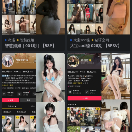
岛遇
智慧姐姐
大宝sod秘
秘语空间
智慧姐姐｜001期｜【58P】
大宝sod秘 026期 【5P3V】