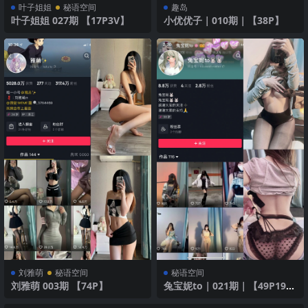
叶子姐姐
秘语空间
趣岛
叶子姐姐 027期 【17P3V】
小优优子｜010期｜【38P】
刘雅萌
秘语空间
秘语空间
刘雅萌 003期 【74P】
兔宝妮to｜021期｜【49P19
V】