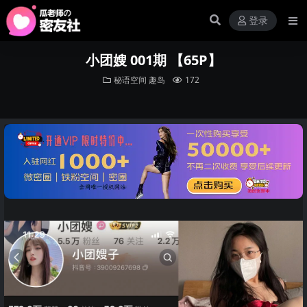
登录
小团嫂 001期 【65P】
秘语空间
趣岛
172